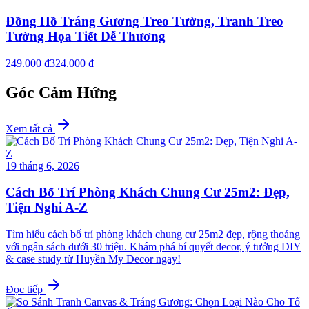
Đồng Hồ Tráng Gương Treo Tường, Tranh Treo
Tường Họa Tiết Dễ Thương
249.000 ₫
324.000 ₫
Góc Cảm Hứng
Xem tất cả
19 tháng 6, 2026
Cách Bố Trí Phòng Khách Chung Cư 25m2: Đẹp,
Tiện Nghi A-Z
Tìm hiểu cách bố trí phòng khách chung cư 25m2 đẹp, rộng thoáng
với ngân sách dưới 30 triệu. Khám phá bí quyết decor, ý tưởng DIY
& case study từ Huyền My Decor ngay!
Đọc tiếp