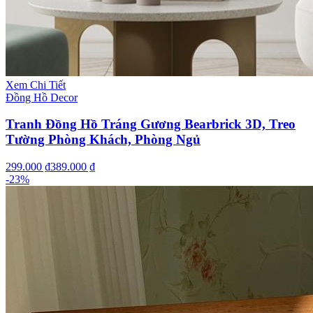
Xem Chi Tiết
Đồng Hồ Decor
Tranh Đồng Hồ Tráng Gương Bearbrick 3D, Treo
Tường Phòng Khách, Phòng Ngủ
299.000 ₫
389.000 ₫
-
23
%