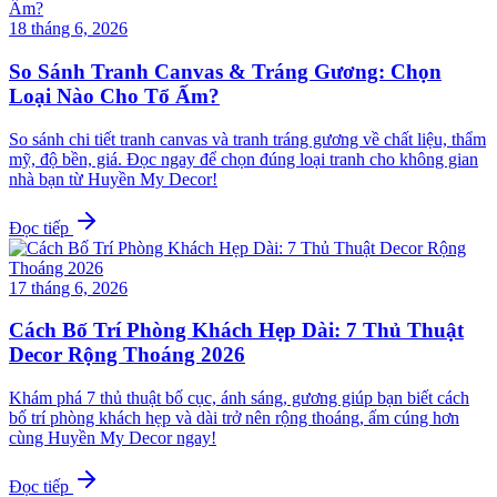
18 tháng 6, 2026
So Sánh Tranh Canvas & Tráng Gương: Chọn
Loại Nào Cho Tổ Ấm?
So sánh chi tiết tranh canvas và tranh tráng gương về chất liệu, thẩm
mỹ, độ bền, giá. Đọc ngay để chọn đúng loại tranh cho không gian
nhà bạn từ Huyền My Decor!
Đọc tiếp
17 tháng 6, 2026
Cách Bố Trí Phòng Khách Hẹp Dài: 7 Thủ Thuật
Decor Rộng Thoáng 2026
Khám phá 7 thủ thuật bố cục, ánh sáng, gương giúp bạn biết cách
bố trí phòng khách hẹp và dài trở nên rộng thoáng, ấm cúng hơn
cùng Huyền My Decor ngay!
Đọc tiếp