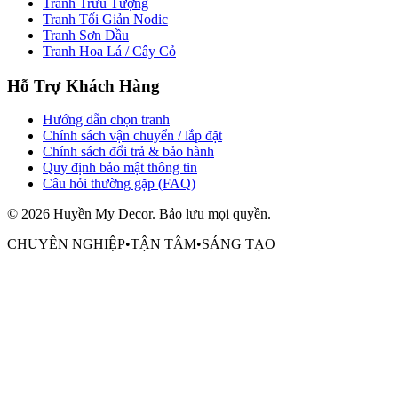
Tranh Trừu Tượng
Tranh Tối Giản Nodic
Tranh Sơn Dầu
Tranh Hoa Lá / Cây Cỏ
Hỗ Trợ Khách Hàng
Hướng dẫn chọn tranh
Chính sách vận chuyển / lắp đặt
Chính sách đổi trả & bảo hành
Quy định bảo mật thông tin
Câu hỏi thường gặp (FAQ)
©
2026
Huyền My Decor
. Bảo lưu mọi quyền.
CHUYÊN NGHIỆP
•
TẬN TÂM
•
SÁNG TẠO