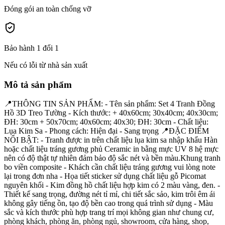
Đóng gói an toàn chống vỡ
Bảo hành 1 đổi 1
Nếu có lỗi từ nhà sản xuất
Mô tả sản phẩm
📍THÔNG TIN SẢN PHẨM: - Tên sản phẩm: Set 4 Tranh Đồng
Hồ 3D Treo Tường - Kích thước: + 40x60cm; 30x40cm; 40x30cm;
ĐH: 30cm + 50x70cm; 40x60cm; 40x30; ĐH: 30cm - Chất liệu:
Lụa Kim Sa - Phong cách: Hiện đại - Sang trọng 📍ĐẶC ĐIỂM
NỔI BẬT: - Tranh được in trên chất liệu lụa kim sa nhập khẩu Hàn
hoặc chất liệu tráng gương phủ Ceramic in bằng mực UV 8 hệ mực
nên có độ thật tự nhiên đảm bảo độ sắc nét và bền màu.Khung tranh
bo viền composite - Khách cần chất liệu tráng gương vui lòng note
lại trong đơn nha - Họa tiết sticker sử dụng chất liệu gỗ Picomat
nguyên khối - Kim đồng hồ chất liệu hợp kim có 2 màu vàng, đen. -
Thiết kế sang trọng, đường nét tỉ mỉ, chi tiết sắc sảo, kim trôi êm ái
không gây tiếng ồn, tạo độ bền cao trong quá trình sử dụng - Màu
sắc và kích thước phù hợp trang trí mọi không gian như chung cư,
phòng khách, phòng ăn, phòng ngủ, showroom, cửa hàng, shop,