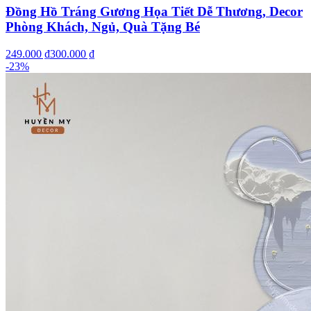
Đồng Hồ Tráng Gương Họa Tiết Dễ Thương, Decor
Phòng Khách, Ngủ, Quà Tặng Bé
249.000 ₫
300.000 ₫
-
23
%