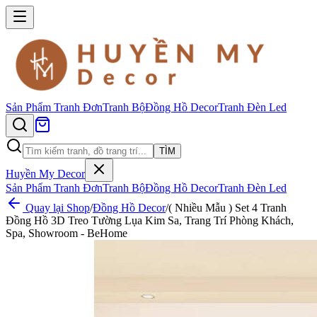
Sản Phẩm
Tranh Đơn
Tranh Bộ
Đồng Hồ Decor
Tranh Đèn Led
TÌM
Huyền My Decor
Sản Phẩm
Tranh Đơn
Tranh Bộ
Đồng Hồ Decor
Tranh Đèn Led
Quay lại Shop
/
Đồng Hồ Decor
/
( Nhiều Mẫu ) Set 4 Tranh
Đồng Hồ 3D Treo Tường Lụa Kim Sa, Trang Trí Phòng Khách,
Spa, Showroom - BeHome