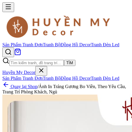
Sản Phẩm
Tranh Đơn
Tranh Bộ
Đồng Hồ Decor
Tranh Đèn Led
TÌM
Huyền My Decor
Sản Phẩm
Tranh Đơn
Tranh Bộ
Đồng Hồ Decor
Tranh Đèn Led
Quay lại Shop
/
Ảnh In Tráng Gương Bo Viền, Theo Yêu Cầu,
Trang Trí Phòng Khách, Ngủ