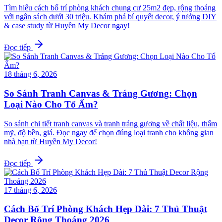
Tìm hiểu cách bố trí phòng khách chung cư 25m2 đẹp, rộng thoáng
với ngân sách dưới 30 triệu. Khám phá bí quyết decor, ý tưởng DIY
& case study từ Huyền My Decor ngay!
Đọc tiếp
18 tháng 6, 2026
So Sánh Tranh Canvas & Tráng Gương: Chọn
Loại Nào Cho Tổ Ấm?
So sánh chi tiết tranh canvas và tranh tráng gương về chất liệu, thẩm
mỹ, độ bền, giá. Đọc ngay để chọn đúng loại tranh cho không gian
nhà bạn từ Huyền My Decor!
Đọc tiếp
17 tháng 6, 2026
Cách Bố Trí Phòng Khách Hẹp Dài: 7 Thủ Thuật
Decor Rộng Thoáng 2026