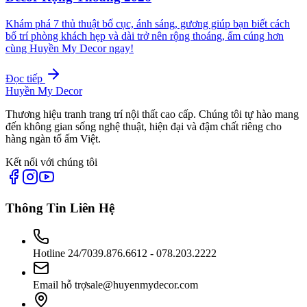
Khám phá 7 thủ thuật bố cục, ánh sáng, gương giúp bạn biết cách
bố trí phòng khách hẹp và dài trở nên rộng thoáng, ấm cúng hơn
cùng Huyền My Decor ngay!
Đọc tiếp
Huyền My Decor
Thương hiệu tranh trang trí nội thất cao cấp. Chúng tôi tự hào mang
đến không gian sống nghệ thuật, hiện đại và đậm chất riêng cho
hàng ngàn tổ ấm Việt.
Kết nối với chúng tôi
Thông Tin Liên Hệ
Hotline 24/7
039.876.6612 - 078.203.2222
Email hỗ trợ
sale@huyenmydecor.com