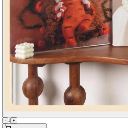
1
-
+