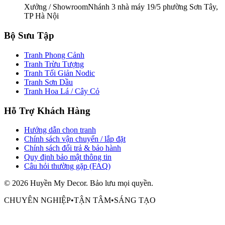
Xưởng / Showroom
Nhánh 3 nhà máy 19/5 phường Sơn Tây,
TP Hà Nội
Bộ Sưu Tập
Tranh Phong Cảnh
Tranh Trừu Tượng
Tranh Tối Giản Nodic
Tranh Sơn Dầu
Tranh Hoa Lá / Cây Cỏ
Hỗ Trợ Khách Hàng
Hướng dẫn chọn tranh
Chính sách vận chuyển / lắp đặt
Chính sách đổi trả & bảo hành
Quy định bảo mật thông tin
Câu hỏi thường gặp (FAQ)
©
2026
Huyền My Decor
. Bảo lưu mọi quyền.
CHUYÊN NGHIỆP
•
TẬN TÂM
•
SÁNG TẠO