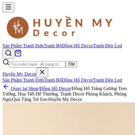
Sản Phẩm
Tranh Đơn
Tranh Bộ
Đồng Hồ Decor
Tranh Đèn Led
TÌM
Huyền My Decor
Sản Phẩm
Tranh Đơn
Tranh Bộ
Đồng Hồ Decor
Tranh Đèn Led
Quay lại Shop
/
Đồng Hồ Decor
/
Đồng Hồ Tráng Gương Treo
Tường, Họa Tiết Dễ Thương, Tranh Decor Phòng Khách, Phòng
Ngủ,Quà Tặng Trẻ Em-Huyền My Decor