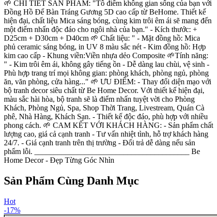
🌱 CHI TIẾT SẢN PHẨM: "Tô điểm không gian sống của bạn với
Đồng Hồ Để Bàn Tráng Gương 5D cao cấp từ BeHome. Thiết kế
hiện đại, chất liệu Mica sáng bóng, cùng kim trôi êm ái sẽ mang đến
một điểm nhấn độc đáo cho ngôi nhà của bạn." - Kích thước: +
D25cm + D30cm + D40cm 🌱 Chất liệu: " - Mặt đồng hồ: Mica
phủ ceramic sáng bóng, in UV 8 màu sắc nét - Kim đồng hồ: Hợp
kim cao cấp - Khung viền:Viền nhựa dẻo Composite 🌱Tính năng:
" - Kim trôi êm ái, không gây tiếng ồn - Dễ dàng lau chùi, vệ sinh -
Phù hợp trang trí mọi không gian: phòng khách, phòng ngủ, phòng
ăn, văn phòng, cửa hàng..." 🌱 ƯU ĐIỂM: - Thay đổi diện mạo với
bộ tranh decor siêu chất từ Be Home Decor. Với thiết kế hiện đại,
màu sắc hài hòa, bộ tranh sẽ là điểm nhấn tuyệt vời cho Phòng
Khách, Phòng Ngủ, Spa, Shop Thời Trang, Livestream, Quán Cà
phê, Nhà Hàng, Khách Sạn. - Thiết kế độc đáo, phù hợp với nhiều
phong cách. 🌱 CAM KẾT VỚI KHÁCH HÀNG: - Sản phẩm chất
lượng cao, giá cả cạnh tranh - Tư vấn nhiệt tình, hỗ trợ khách hàng
24/7. - Giá cạnh tranh trên thị trường - Đổi trả dễ dàng nếu sản
phẩm lỗi. ________________________________________ Be
Home Decor - Đẹp Từng Góc Nhìn
Sản Phẩm Cùng Danh Mục
Hot
-
17
%