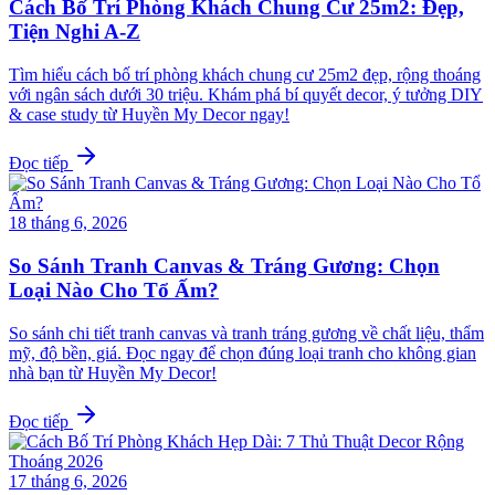
Cách Bố Trí Phòng Khách Chung Cư 25m2: Đẹp,
Tiện Nghi A-Z
Tìm hiểu cách bố trí phòng khách chung cư 25m2 đẹp, rộng thoáng
với ngân sách dưới 30 triệu. Khám phá bí quyết decor, ý tưởng DIY
& case study từ Huyền My Decor ngay!
Đọc tiếp
18 tháng 6, 2026
So Sánh Tranh Canvas & Tráng Gương: Chọn
Loại Nào Cho Tổ Ấm?
So sánh chi tiết tranh canvas và tranh tráng gương về chất liệu, thẩm
mỹ, độ bền, giá. Đọc ngay để chọn đúng loại tranh cho không gian
nhà bạn từ Huyền My Decor!
Đọc tiếp
17 tháng 6, 2026