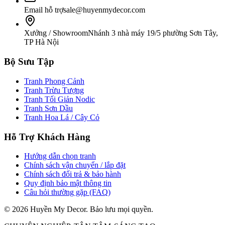
Email hỗ trợ
sale@huyenmydecor.com
Xưởng / Showroom
Nhánh 3 nhà máy 19/5 phường Sơn Tây,
TP Hà Nội
Bộ Sưu Tập
Tranh Phong Cảnh
Tranh Trừu Tượng
Tranh Tối Giản Nodic
Tranh Sơn Dầu
Tranh Hoa Lá / Cây Cỏ
Hỗ Trợ Khách Hàng
Hướng dẫn chọn tranh
Chính sách vận chuyển / lắp đặt
Chính sách đổi trả & bảo hành
Quy định bảo mật thông tin
Câu hỏi thường gặp (FAQ)
©
2026
Huyền My Decor
. Bảo lưu mọi quyền.