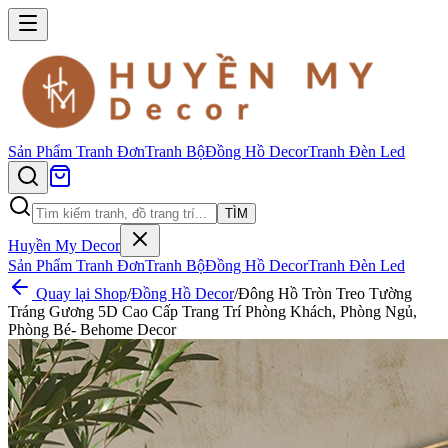
Sản Phẩm
Tranh Đơn
Tranh Bộ
Đồng Hồ Decor
Tranh Đèn Led
TÌM
Huyền My Decor
Sản Phẩm
Tranh Đơn
Tranh Bộ
Đồng Hồ Decor
Tranh Đèn Led
Quay lại Shop
/
Đồng Hồ Decor
/
Đông Hồ Tròn Treo Tường
Tráng Gương 5D Cao Cấp Trang Trí Phòng Khách, Phòng Ngủ,
Phòng Bé- Behome Decor