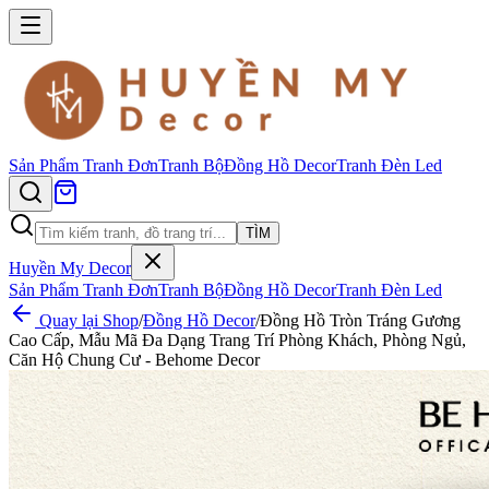
Sản Phẩm
Tranh Đơn
Tranh Bộ
Đồng Hồ Decor
Tranh Đèn Led
TÌM
Huyền My Decor
Sản Phẩm
Tranh Đơn
Tranh Bộ
Đồng Hồ Decor
Tranh Đèn Led
Quay lại Shop
/
Đồng Hồ Decor
/
Đồng Hồ Tròn Tráng Gương
Cao Cấp, Mẫu Mã Đa Dạng Trang Trí Phòng Khách, Phòng Ngủ,
Căn Hộ Chung Cư - Behome Decor