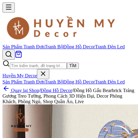
Sản Phẩm
Tranh Đơn
Tranh Bộ
Đồng Hồ Decor
Tranh Đèn Led
TÌM
Huyền My Decor
Sản Phẩm
Tranh Đơn
Tranh Bộ
Đồng Hồ Decor
Tranh Đèn Led
Quay lại Shop
/
Đồng Hồ Decor
/
Đồng Hồ Gấu Bearbrick Tráng
Gương Treo Tường, Phong Cách 3D Hiện Đại, Decor Phòng
Khách, Phòng Ngủ, Shop Quần Áo, Live