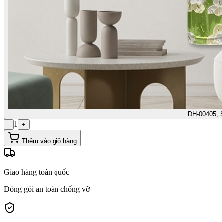
DH-00405, 
1
-
+
Thêm vào giỏ hàng
Giao hàng toàn quốc
Đóng gói an toàn chống vỡ