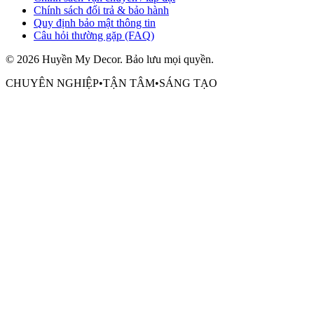
Chính sách đổi trả & bảo hành
Quy định bảo mật thông tin
Câu hỏi thường gặp (FAQ)
©
2026
Huyền My Decor
. Bảo lưu mọi quyền.
CHUYÊN NGHIỆP
•
TẬN TÂM
•
SÁNG TẠO