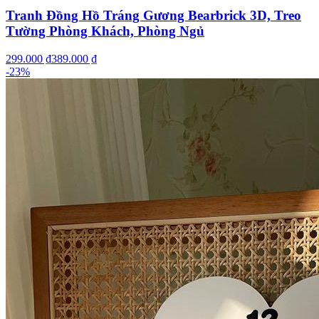
Tranh Đồng Hồ Tráng Gương Bearbrick 3D, Treo
Tường Phòng Khách, Phòng Ngủ
299.000 ₫
389.000 ₫
-
23
%