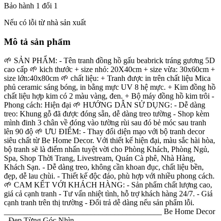
Bảo hành 1 đổi 1
Nếu có lỗi từ nhà sản xuất
Mô tả sản phẩm
🌱 SẢN PHẨM: - Tên tranh đồng hồ gấu beabrick tráng gương 5D
cao cấp 🌱 kich thước + size nhỏ: 20X40cm + size vừa: 30x60cm +
size lớn:40x80cm 🌱 chất liệu: + Tranh được in trên chất liệu Mica
phủ ceramic sáng bóng, in bằng mực UV 8 hệ mực. + Kim đồng hồ
chất liệu hợp kim có 2 màu vàng, đen. + Bộ máy đồng hồ kim trôi -
Phong cách: Hiện đại 🌱 HƯỚNG DẪN SỬ DỤNG: - Dễ dàng
treo: Khung gỗ đã được đóng sẵn, dễ dàng treo tường - Shop kèm
mình đinh 3 chân về đóng vào tường rùi sau đó bẻ móc sau tranh
lên 90 độ 🌱 ƯU ĐIỂM: - Thay đổi diện mạo với bộ tranh decor
siêu chất từ Be Home Decor. Với thiết kế hiện đại, màu sắc hài hòa,
bộ tranh sẽ là điểm nhấn tuyệt vời cho Phòng Khách, Phòng Ngủ,
Spa, Shop Thời Trang, Livestream, Quán Cà phê, Nhà Hàng,
Khách Sạn. - Dễ dàng treo, không cần khoan đục, chất liệu bền,
đẹp, dễ lau chùi. - Thiết kế độc đáo, phù hợp với nhiều phong cách.
🌱 CAM KẾT VỚI KHÁCH HÀNG: - Sản phẩm chất lượng cao,
giá cả cạnh tranh - Tư vấn nhiệt tình, hỗ trợ khách hàng 24/7. - Giá
cạnh tranh trên thị trường - Đổi trả dễ dàng nếu sản phẩm lỗi.
________________________________________ Be Home Decor
- Đẹp Từng Góc Nhìn