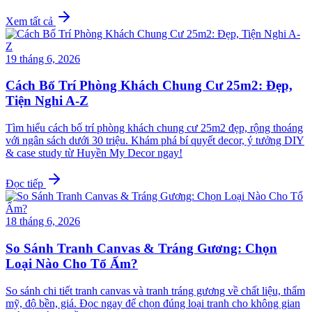
Xem tất cả
19 tháng 6, 2026
Cách Bố Trí Phòng Khách Chung Cư 25m2: Đẹp,
Tiện Nghi A-Z
Tìm hiểu cách bố trí phòng khách chung cư 25m2 đẹp, rộng thoáng
với ngân sách dưới 30 triệu. Khám phá bí quyết decor, ý tưởng DIY
& case study từ Huyền My Decor ngay!
Đọc tiếp
18 tháng 6, 2026
So Sánh Tranh Canvas & Tráng Gương: Chọn
Loại Nào Cho Tổ Ấm?
So sánh chi tiết tranh canvas và tranh tráng gương về chất liệu, thẩm
mỹ, độ bền, giá. Đọc ngay để chọn đúng loại tranh cho không gian