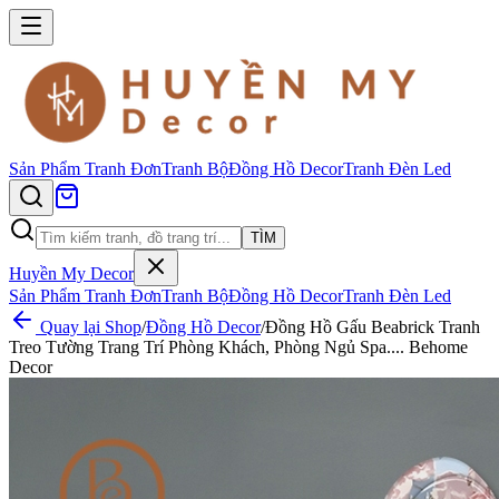
Sản Phẩm
Tranh Đơn
Tranh Bộ
Đồng Hồ Decor
Tranh Đèn Led
TÌM
Huyền My Decor
Sản Phẩm
Tranh Đơn
Tranh Bộ
Đồng Hồ Decor
Tranh Đèn Led
Quay lại Shop
/
Đồng Hồ Decor
/
Đồng Hồ Gấu Beabrick Tranh
Treo Tường Trang Trí Phòng Khách, Phòng Ngủ Spa.... Behome
Decor