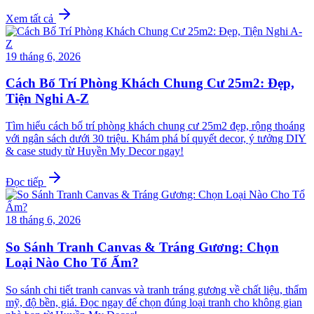
Xem tất cả
19 tháng 6, 2026
Cách Bố Trí Phòng Khách Chung Cư 25m2: Đẹp,
Tiện Nghi A-Z
Tìm hiểu cách bố trí phòng khách chung cư 25m2 đẹp, rộng thoáng
với ngân sách dưới 30 triệu. Khám phá bí quyết decor, ý tưởng DIY
& case study từ Huyền My Decor ngay!
Đọc tiếp
18 tháng 6, 2026
So Sánh Tranh Canvas & Tráng Gương: Chọn
Loại Nào Cho Tổ Ấm?
So sánh chi tiết tranh canvas và tranh tráng gương về chất liệu, thẩm
mỹ, độ bền, giá. Đọc ngay để chọn đúng loại tranh cho không gian