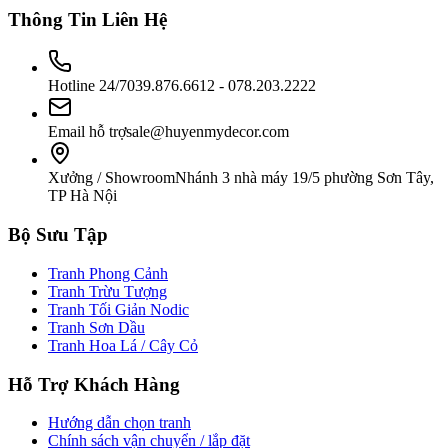
Thông Tin Liên Hệ
Hotline 24/7
039.876.6612 - 078.203.2222
Email hỗ trợ
sale@huyenmydecor.com
Xưởng / Showroom
Nhánh 3 nhà máy 19/5 phường Sơn Tây,
TP Hà Nội
Bộ Sưu Tập
Tranh Phong Cảnh
Tranh Trừu Tượng
Tranh Tối Giản Nodic
Tranh Sơn Dầu
Tranh Hoa Lá / Cây Cỏ
Hỗ Trợ Khách Hàng
Hướng dẫn chọn tranh
Chính sách vận chuyển / lắp đặt