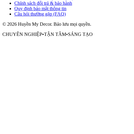
Chính sách đổi trả & bảo hành
Quy định bảo mật thông tin
Câu hỏi thường gặp (FAQ)
©
2026
Huyền My Decor
. Bảo lưu mọi quyền.
CHUYÊN NGHIỆP
•
TẬN TÂM
•
SÁNG TẠO