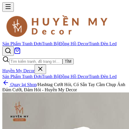
Sản Phẩm
Tranh Đơn
Tranh Bộ
Đồng Hồ Decor
Tranh Đèn Led
TÌM
Huyền My Decor
Sản Phẩm
Tranh Đơn
Tranh Bộ
Đồng Hồ Decor
Tranh Đèn Led
Quay lại Shop
/
Hashtag Cưới Hỏi, Có Sẵn Tay Cầm Chụp Ảnh
Đám Cưới, Đám Hỏi - Huyền My Decor