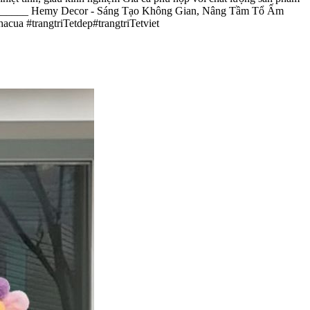
_______ Hemy Decor - Sáng Tạo Không Gian, Nâng Tầm Tổ Ấm ​
ua #trangtriTetdep#trangtriTetviet