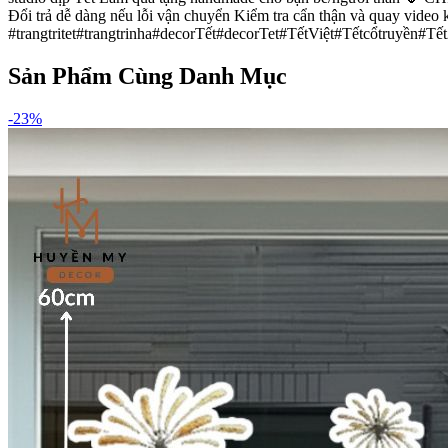
Đổi trả dễ dàng nếu lỗi vận chuyển Kiểm tra cẩn thận và quay 
#trangtritet#trangtrinha#decorTết#decorTet#TếtViệt#Tếtcổtruyền#T
Sản Phẩm Cùng Danh Mục
-
23
%