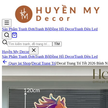
Sản Phẩm
Tranh Đơn
Tranh Bộ
Đồng Hồ Decor
Tranh Đèn Led
TÌM
Huyền My Decor
Sản Phẩm
Tranh Đơn
Tranh Bộ
Đồng Hồ Decor
Tranh Đèn Led
Quay lại Shop
/
Decal Trang Trí
/
Decal Trang Trí Tết 2026 Bín