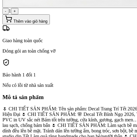
1
-
+
Thêm vào giỏ hàng
Giao hàng toàn quốc
Đóng gói an toàn chống vỡ
Bảo hành 1 đổi 1
Nếu có lỗi từ nhà sản xuất
Mô tả sản phẩm
🌷 CHI TIẾT SẢN PHẨM: Tên sản phẩm: Decal Trang Trí Tết 2026
Hiện Đại 🌷 CHI TIẾT SẢN PHẨM: 🌸 Decal Tết Bính Ngọ 2026, Tết
PVC in UV sắc nét Bám tốt trên tường, cửa kính, gương, gạch men… ,
lau sạch, chống bám bẩn 🌷 CHI TIẾT SẢN PHẨM: Làm sạch bề mặt đồ
dính đều lên bề mặt. Tránh dán lên tường ẩm, bong tróc, sơn bột, b
studio dịp Tết Làm quà tặng handmade cho bạn bè/người thân 🌷 CH