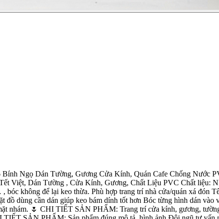
 Bính Ngọ Dán Tường, Gương Cửa Kính, Quán Cafe Chống Nước PVC
 Việt, Dán Tường , Cửa Kính, Gương, Chất Liệu PVC Chất liệu: Nh
 bóc không để lại keo thừa. Phù hợp trang trí nhà cửa/quán xá đón T
 dùng cần dán giúp keo bám dính tốt hơn Bóc từng hình dán vào vị t
ề mặt nhám. 🌷 CHI TIẾT SẢN PHẨM: Trang trí cửa kính, gương, tường 
I TIẾT SẢN PHẨM: Sản phẩm đúng mô tả, hình ảnh Đội ngũ tư vấn nhi