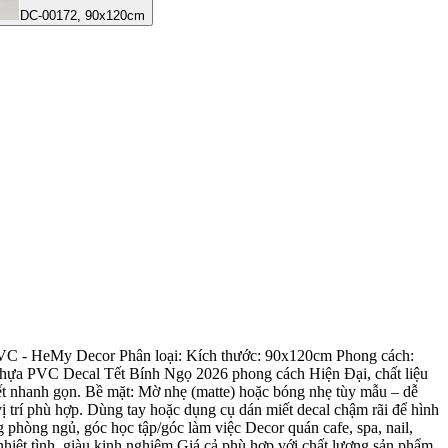
DC-00172, 90x120cm
 - HeMy Decor Phân loại: Kích thước: 90x120cm Phong cách:
ựa PVC Decal Tết Bính Ngọ 2026 phong cách Hiện Đại, chất liệu
ết nhanh gọn. Bề mặt: Mờ nhẹ (matte) hoặc bóng nhẹ tùy mẫu – dễ
rí phù hợp. Dùng tay hoặc dụng cụ dán miết decal chậm rãi để hình
phòng ngủ, góc học tập/góc làm việc Decor quán cafe, spa, nail,
ệt tình, giàu kinh nghiệm Giá cả phù hợp với chất lượng sản phẩm