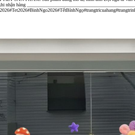
video khi nhận hàng ___________________________________________
ết2026#Tet2026#BinhNgo2026#TếtBínhNgọ#trangtricuahang#trangtrinhac