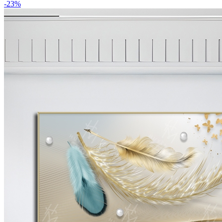
-
23
%