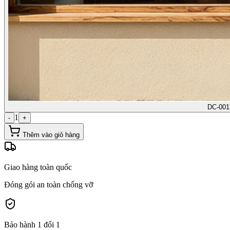
DC-001
1
-
+
Thêm vào giỏ hàng
Giao hàng toàn quốc
Đóng gói an toàn chống vỡ
Bảo hành 1 đổi 1