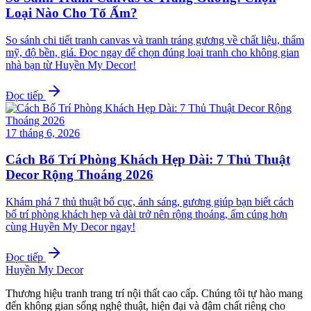
Loại Nào Cho Tổ Ấm?
So sánh chi tiết tranh canvas và tranh tráng gương về chất liệu, thẩm
mỹ, độ bền, giá. Đọc ngay để chọn đúng loại tranh cho không gian
nhà bạn từ Huyền My Decor!
Đọc tiếp
17 tháng 6, 2026
Cách Bố Trí Phòng Khách Hẹp Dài: 7 Thủ Thuật
Decor Rộng Thoáng 2026
Khám phá 7 thủ thuật bố cục, ánh sáng, gương giúp bạn biết cách
bố trí phòng khách hẹp và dài trở nên rộng thoáng, ấm cúng hơn
cùng Huyền My Decor ngay!
Đọc tiếp
Huyền My Decor
Thương hiệu tranh trang trí nội thất cao cấp. Chúng tôi tự hào mang
đến không gian sống nghệ thuật, hiện đại và đậm chất riêng cho