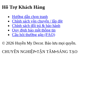
Hỗ Trợ Khách Hàng
Hướng dẫn chọn tranh
Chính sách vận chuyển / lắp đặt
Chính sách đổi trả & bảo hành
Quy định bảo mật thông tin
Câu hỏi thường gặp (FAQ)
©
2026
Huyền My Decor
. Bảo lưu mọi quyền.
CHUYÊN NGHIỆP
•
TẬN TÂM
•
SÁNG TẠO