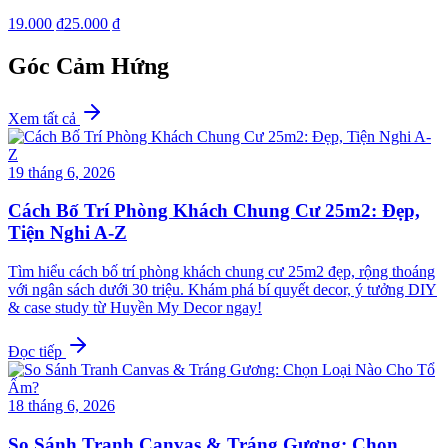
19.000 ₫
25.000 ₫
Góc Cảm Hứng
Xem tất cả
19 tháng 6, 2026
Cách Bố Trí Phòng Khách Chung Cư 25m2: Đẹp,
Tiện Nghi A-Z
Tìm hiểu cách bố trí phòng khách chung cư 25m2 đẹp, rộng thoáng
với ngân sách dưới 30 triệu. Khám phá bí quyết decor, ý tưởng DIY
& case study từ Huyền My Decor ngay!
Đọc tiếp
18 tháng 6, 2026
So Sánh Tranh Canvas & Tráng Gương: Chọn