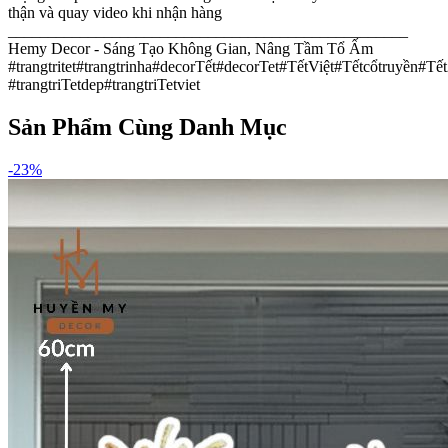
thận và quay video khi nhận hàng
__________________________________________________
Hemy Decor - Sáng Tạo Không Gian, Nâng Tầm Tổ Ấm ​
#trangtritet#trangtrinha#decorTết#decorTet#TếtViệt#Tếtcổtruyền
#trangtriTetdep#trangtriTetviet
Sản Phẩm Cùng Danh Mục
-
23
%