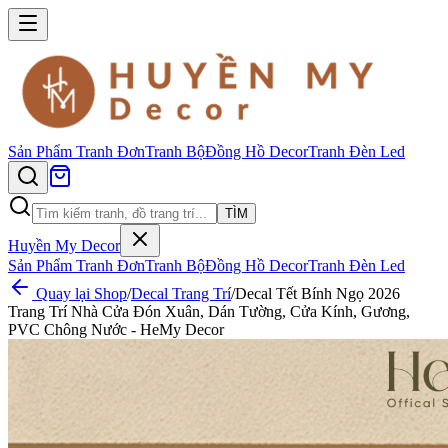
Sản Phẩm
Tranh Đơn
Tranh Bộ
Đồng Hồ Decor
Tranh Đèn Led
TÌM
Huyền My Decor
Sản Phẩm
Tranh Đơn
Tranh Bộ
Đồng Hồ Decor
Tranh Đèn Led
Quay lại Shop
/
Decal Trang Trí
/
Decal Tết Bính Ngọ 2026
Trang Trí Nhà Cửa Đón Xuân, Dán Tường, Cửa Kính, Gương,
PVC Chông Nước - HeMy Decor