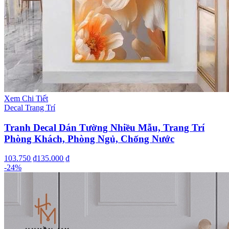
Xem Chi Tiết
Decal Trang Trí
Tranh Decal Dán Tường Nhiều Mẫu, Trang Trí
Phòng Khách, Phòng Ngủ, Chống Nước
103.750 ₫
135.000 ₫
-
24
%