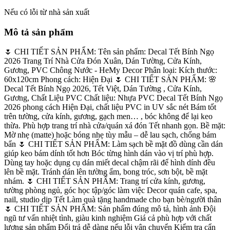
Nếu có lỗi từ nhà sản xuất
Mô tả sản phẩm
🌷 CHI TIẾT SẢN PHẨM: Tên sản phẩm: Decal Tết Bính Ngọ
2026 Trang Trí Nhà Cửa Đón Xuân, Dán Tường, Cửa Kính,
Gương, PVC Chông Nước - HeMy Decor Phân loại: Kích thước:
60x120cm Phong cách: Hiện Đại 🌷 CHI TIẾT SẢN PHẨM: 🌸
Decal Tết Bính Ngọ 2026, Tết Việt, Dán Tường , Cửa Kính,
Gương, Chất Liệu PVC Chất liệu: Nhựa PVC Decal Tết Bính Ngọ
2026 phong cách Hiện Đại, chất liệu PVC in UV sắc nét Bám tốt
trên tường, cửa kính, gương, gạch men… , bóc không để lại keo
thừa. Phù hợp trang trí nhà cửa/quán xá đón Tết nhanh gọn. Bề mặt:
Mờ nhẹ (matte) hoặc bóng nhẹ tùy mẫu – dễ lau sạch, chống bám
bẩn 🌷 CHI TIẾT SẢN PHẨM: Làm sạch bề mặt đồ dùng cần dán
giúp keo bám dính tốt hơn Bóc từng hình dán vào vị trí phù hợp.
Dùng tay hoặc dụng cụ dán miết decal chậm rãi để hình dính đều
lên bề mặt. Tránh dán lên tường ẩm, bong tróc, sơn bột, bề mặt
nhám. 🌷 CHI TIẾT SẢN PHẨM: Trang trí cửa kính, gương,
tường phòng ngủ, góc học tập/góc làm việc Decor quán cafe, spa,
nail, studio dịp Tết Làm quà tặng handmade cho bạn bè/người thân
🌷 CHI TIẾT SẢN PHẨM: Sản phẩm đúng mô tả, hình ảnh Đội
ngũ tư vấn nhiệt tình, giàu kinh nghiệm Giá cả phù hợp với chất
lượng sản phẩm Đổi trả dễ dàng nếu lỗi vận chuyển Kiểm tra cẩn