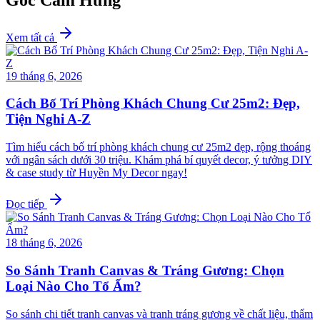
Xem tất cả
19 tháng 6, 2026
Cách Bố Trí Phòng Khách Chung Cư 25m2: Đẹp,
Tiện Nghi A-Z
Tìm hiểu cách bố trí phòng khách chung cư 25m2 đẹp, rộng thoáng
với ngân sách dưới 30 triệu. Khám phá bí quyết decor, ý tưởng DIY
& case study từ Huyền My Decor ngay!
Đọc tiếp
18 tháng 6, 2026
So Sánh Tranh Canvas & Tráng Gương: Chọn
Loại Nào Cho Tổ Ấm?
So sánh chi tiết tranh canvas và tranh tráng gương về chất liệu, thẩm