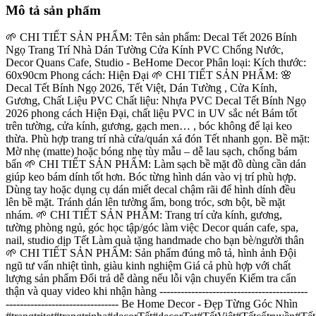
Mô tả sản phẩm
🌱 CHI TIẾT SẢN PHẨM: Tên sản phẩm: Decal Tết 2026 Bính
Ngọ Trang Trí Nhà Dán Tường Cửa Kính PVC Chống Nước,
Decor Quans Cafe, Studio - BeHome Decor Phân loại: Kích thước:
60x90cm Phong cách: Hiện Đại 🌱 CHI TIẾT SẢN PHẨM: 🌸
Decal Tết Bính Ngọ 2026, Tết Việt, Dán Tường , Cửa Kính,
Gương, Chất Liệu PVC Chất liệu: Nhựa PVC Decal Tết Bính Ngọ
2026 phong cách Hiện Đại, chất liệu PVC in UV sắc nét Bám tốt
trên tường, cửa kính, gương, gạch men… , bóc không để lại keo
thừa. Phù hợp trang trí nhà cửa/quán xá đón Tết nhanh gọn. Bề mặt:
Mờ nhẹ (matte) hoặc bóng nhẹ tùy mẫu – dễ lau sạch, chống bám
bẩn 🌱 CHI TIẾT SẢN PHẨM: Làm sạch bề mặt đồ dùng cần dán
giúp keo bám dính tốt hơn. Bóc từng hình dán vào vị trí phù hợp.
Dùng tay hoặc dụng cụ dán miết decal chậm rãi để hình dính đều
lên bề mặt. Tránh dán lên tường ẩm, bong tróc, sơn bột, bề mặt
nhám. 🌱 CHI TIẾT SẢN PHẨM: Trang trí cửa kính, gương,
tường phòng ngủ, góc học tập/góc làm việc Decor quán cafe, spa,
nail, studio dịp Tết Làm quà tặng handmade cho bạn bè/người thân
🌱 CHI TIẾT SẢN PHẨM: Sản phẩm đúng mô tả, hình ảnh Đội
ngũ tư vấn nhiệt tình, giàu kinh nghiệm Giá cả phù hợp với chất
lượng sản phẩm Đổi trả dễ dàng nếu lỗi vận chuyển Kiểm tra cẩn
thận và quay video khi nhận hàng ------------------------------------------
-------------------------------- Be Home Decor - Đẹp Từng Góc Nhìn​