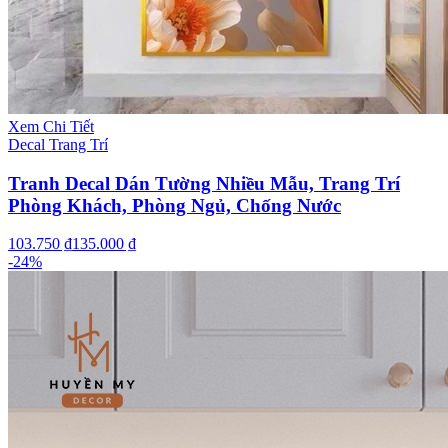
Xem Chi Tiết
Decal Trang Trí
Tranh Decal Dán Tường Nhiều Mẫu, Trang Trí
Phòng Khách, Phòng Ngủ, Chống Nước
103.750 ₫
135.000 ₫
-
24
%