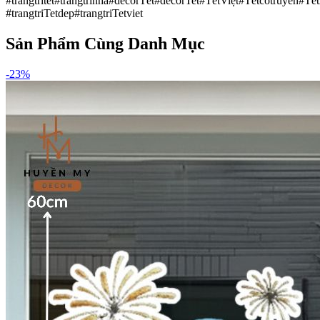
#trangtritet#trangtrinha#decorTết#decorTet#TếtViệt#Tếtcổtruyền
#trangtriTetdep#trangtriTetviet
Sản Phẩm Cùng Danh Mục
-
23
%