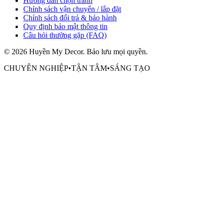
Hướng dẫn chọn tranh
Chính sách vận chuyển / lắp đặt
Chính sách đổi trả & bảo hành
Quy định bảo mật thông tin
Câu hỏi thường gặp (FAQ)
©
2026
Huyền My Decor
. Bảo lưu mọi quyền.
CHUYÊN NGHIỆP
•
TẬN TÂM
•
SÁNG TẠO