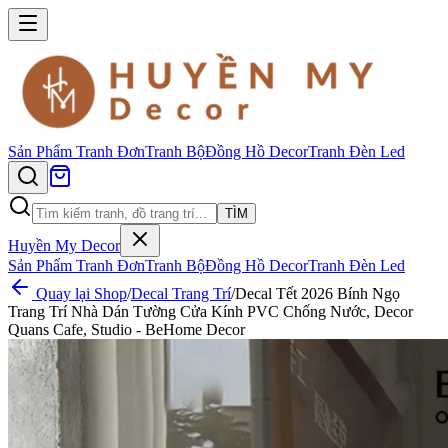
Sản Phẩm
Tranh Đơn
Tranh Bộ
Đồng Hồ Decor
Tranh Đèn Led
TÌM
Huyền My Decor
Sản Phẩm
Tranh Đơn
Tranh Bộ
Đồng Hồ Decor
Tranh Đèn Led
Quay lại Shop
/
Decal Trang Trí
/
Decal Tết 2026 Bính Ngọ
Trang Trí Nhà Dán Tường Cửa Kính PVC Chống Nước, Decor
Quans Cafe, Studio - BeHome Decor