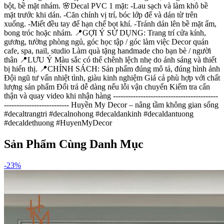
bột, bề mặt nhám. 🌸Decal PVC 1 mặt: -Lau sạch và làm khô bề
mặt trước khi dán. -Căn chỉnh vị trí, bóc lớp đế và dán từ trên
xuống. -Miết đều tay để hạn chế bọt khí. -Tránh dán lên bề mặt ẩm,
bong tróc hoặc nhám. 📍GỢI Ý SỬ DỤNG: Trang trí cửa kính,
gương, tường phòng ngủ, góc học tập / góc làm việc Decor quán
cafe, spa, nail, studio Làm quà tặng handmade cho bạn bè / người
thân 📍LƯU Ý Màu sắc có thể chênh lệch nhẹ do ánh sáng và thiết
bị hiển thị. 📍CHÍNH SÁCH: Sản phẩm đúng mô tả, đúng hình ảnh
Đội ngũ tư vấn nhiệt tình, giàu kinh nghiệm Giá cả phù hợp với chất
lượng sản phẩm Đổi trả dễ dàng nếu lỗi vận chuyển Kiểm tra cẩn
thận và quay video khi nhận hàng ------------------------------------------
-------------------------- Huyền My Decor – nâng tầm không gian sống
#decaltrangtri #decalnohong #decaldankinh #decaldantuong
#decaldethuong #HuyenMyDecor
Sản Phẩm Cùng Danh Mục
-
23
%