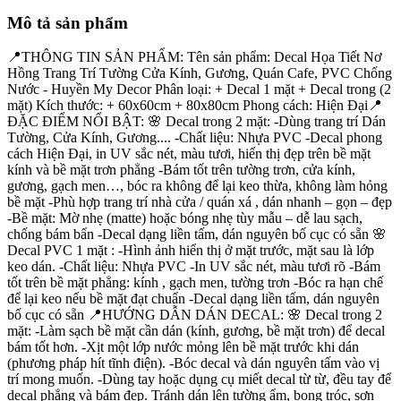
Mô tả sản phẩm
📍THÔNG TIN SẢN PHẨM: Tên sản phẩm: Decal Họa Tiết Nơ
Hồng Trang Trí Tường Cửa Kính, Gương, Quán Cafe, PVC Chống
Nước - Huyền My Decor Phân loại: + Decal 1 mặt + Decal trong (2
mặt) Kích thước: + 60x60cm + 80x80cm Phong cách: Hiện Đại ​ 📍
ĐẶC ĐIỂM NỔI BẬT: 🌸 Decal trong 2 mặt: -Dùng trang trí Dán
Tường, Cửa Kính, Gương.... -Chất liệu: Nhựa PVC -Decal phong
cách Hiện Đại, in UV sắc nét, màu tươi, hiển thị đẹp trên bề mặt
kính và bề mặt trơn phẳng -Bám tốt trên tường trơn, cửa kính,
gương, gạch men…, bóc ra không để lại keo thừa, không làm hỏng
bề mặt -Phù hợp trang trí nhà cửa / quán xá , dán nhanh – gọn – đẹp
-Bề mặt: Mờ nhẹ (matte) hoặc bóng nhẹ tùy mẫu – dễ lau sạch,
chống bám bẩn -Decal dạng liền tấm, dán nguyên bố cục có sẵn 🌸
Decal PVC 1 mặt : -Hình ảnh hiển thị ở mặt trước, mặt sau là lớp
keo dán. -Chất liệu: Nhựa PVC -In UV sắc nét, màu tươi rõ -Bám
tốt trên bề mặt phẳng: kính , gạch men, tường trơn -Bóc ra hạn chế
để lại keo nếu bề mặt đạt chuẩn -Decal dạng liền tấm, dán nguyên
bố cục có sẵn 📍HƯỚNG DẪN DÁN DECAL: 🌸 Decal trong 2
mặt: -Làm sạch bề mặt cần dán (kính, gương, bề mặt trơn) để decal
bám tốt hơn. -Xịt một lớp nước mỏng lên bề mặt trước khi dán
(phương pháp hít tĩnh điện). -Bóc decal và dán nguyên tấm vào vị
trí mong muốn. -Dùng tay hoặc dụng cụ miết decal từ từ, đều tay để
decal phẳng và bám đẹp. Tránh dán lên tường ẩm, bong tróc, sơn