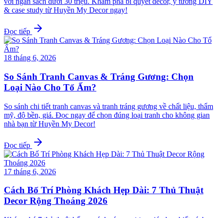
với ngân sách dưới 30 triệu. Khám phá bí quyết decor, ý tưởng DIY
& case study từ Huyền My Decor ngay!
Đọc tiếp
18 tháng 6, 2026
So Sánh Tranh Canvas & Tráng Gương: Chọn
Loại Nào Cho Tổ Ấm?
So sánh chi tiết tranh canvas và tranh tráng gương về chất liệu, thẩm
mỹ, độ bền, giá. Đọc ngay để chọn đúng loại tranh cho không gian
nhà bạn từ Huyền My Decor!
Đọc tiếp
17 tháng 6, 2026
Cách Bố Trí Phòng Khách Hẹp Dài: 7 Thủ Thuật
Decor Rộng Thoáng 2026