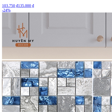
103.750 ₫
135.000 ₫
-
24
%