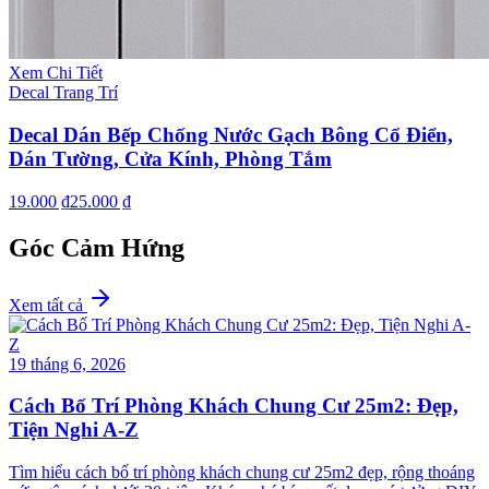
Xem Chi Tiết
Decal Trang Trí
Decal Dán Bếp Chống Nước Gạch Bông Cổ Điển,
Dán Tường, Cửa Kính, Phòng Tắm
19.000 ₫
25.000 ₫
Góc Cảm Hứng
Xem tất cả
19 tháng 6, 2026
Cách Bố Trí Phòng Khách Chung Cư 25m2: Đẹp,
Tiện Nghi A-Z
Tìm hiểu cách bố trí phòng khách chung cư 25m2 đẹp, rộng thoáng