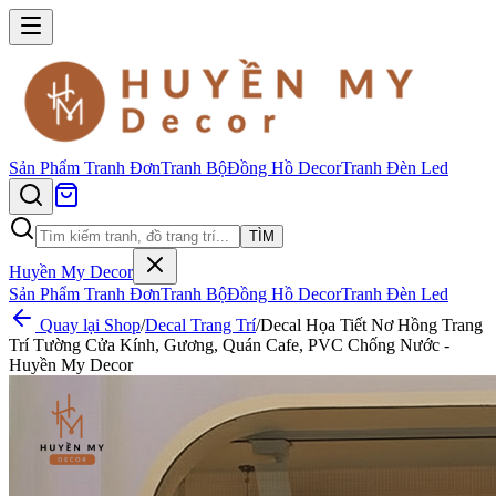
Sản Phẩm
Tranh Đơn
Tranh Bộ
Đồng Hồ Decor
Tranh Đèn Led
TÌM
Huyền My Decor
Sản Phẩm
Tranh Đơn
Tranh Bộ
Đồng Hồ Decor
Tranh Đèn Led
Quay lại Shop
/
Decal Trang Trí
/
Decal Họa Tiết Nơ Hồng Trang
Trí Tường Cửa Kính, Gương, Quán Cafe, PVC Chống Nước -
Huyền My Decor