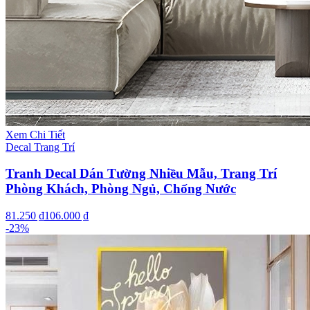
Xem Chi Tiết
Decal Trang Trí
Tranh Decal Dán Tường Nhiều Mẫu, Trang Trí
Phòng Khách, Phòng Ngủ, Chống Nước
81.250 ₫
106.000 ₫
-
23
%