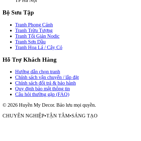
TP Hà Nội
Bộ Sưu Tập
Tranh Phong Cảnh
Tranh Trừu Tượng
Tranh Tối Giản Nodic
Tranh Sơn Dầu
Tranh Hoa Lá / Cây Cỏ
Hỗ Trợ Khách Hàng
Hướng dẫn chọn tranh
Chính sách vận chuyển / lắp đặt
Chính sách đổi trả & bảo hành
Quy định bảo mật thông tin
Câu hỏi thường gặp (FAQ)
©
2026
Huyền My Decor
. Bảo lưu mọi quyền.
CHUYÊN NGHIỆP
•
TẬN TÂM
•
SÁNG TẠO