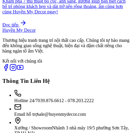
Khám phá 7 thủ thuật bố cục, ánh sáng, gương giúp bạn biết cách
bố trí phòng khách hẹp và dài trở nên rộng thoáng, ấm cúng hơn
cùng Huyền My Decor ngay!
Đọc tiếp
Huyền My Decor
Thương hiệu tranh trang trí nội thất cao cấp. Chúng tôi tự hào mang
đến không gian sống nghệ thuật, hiện đại và đậm chất riêng cho
hàng ngàn tổ ấm Việt.
Kết nối với chúng tôi
Thông Tin Liên Hệ
Hotline 24/7
039.876.6612 - 078.203.2222
Email hỗ trợ
sale@huyenmydecor.com
Xưởng / Showroom
Nhánh 3 nhà máy 19/5 phường Sơn Tây,