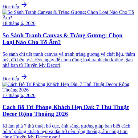
Đọc tiếp
18 tháng 6, 2026
So Sánh Tranh Canvas & Tráng Gương: Chọn
Loại Nào Cho Tổ Ấm?
So sánh chi tiết tranh canvas và tranh tráng gương về chất liệu, thẩm
mỹ, độ bền, giá. Đọc ngay để chọn đúng loại tranh cho không gian
nhà bạn từ Huyền My Decor!
Đọc tiếp
17 tháng 6, 2026
Cách Bố Trí Phòng Khách Hẹp Dài: 7 Thủ Thuật
Decor Rộng Thoáng 2026
Khám phá 7 thủ thuật bố cục, ánh sáng, gương giúp bạn biết cách
bố trí phòng khách hẹp và dài trở nên rộng thoáng, ấm cúng hơn
cùng Huyền My Decor ngay!