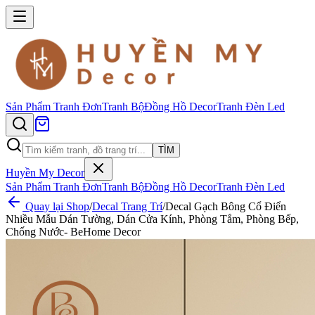
Sản Phẩm
Tranh Đơn
Tranh Bộ
Đồng Hồ Decor
Tranh Đèn Led
TÌM
Huyền My Decor
Sản Phẩm
Tranh Đơn
Tranh Bộ
Đồng Hồ Decor
Tranh Đèn Led
Quay lại Shop
/
Decal Trang Trí
/
Decal Gạch Bông Cổ Điển
Nhiều Mẫu Dán Tường, Dán Cửa Kính, Phòng Tắm, Phòng Bếp,
Chống Nước- BeHome Decor