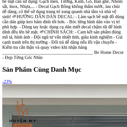
bề mặt cần sử dụng: Gạch men, Tường, Kính, Gỗ, Bàn ghế, Nhôm
sắt, Inox, Nhựa,... - Decal Gạch Bông không thấm nước, lau chùi
dễ dàng, có thể sử dụng trang trí xung quanh nhà tắm và nhà vệ
sinh! 🌱HƯỚNG DẪN DÁN DECAL: - Làm sạch bề mặt đồ dùng
cần dán giúp keo bám dính tốt hơn. - Bóc từng hình dán vào vị trí
phù hợp. - Dùng tay hoặc dụng cụ dán miết decal chậm rãi để hình
dính đều lên bề mặt. 🌱CHÍNH SÁCH: - Cam kết sản phẩm đúng
mô tả, hình ảnh - Đội ngũ tư vấn nhiệt tình, giàu kinh nghiệm - Giá
cạnh tranh trên thị trường - Đổi trả dễ dàng nếu lỗi vận chuyển -
Kiểm tra cẩn thận và quay video khi nhận hàng
________________________________________ Be Home Decor
- Đẹp Từng Góc Nhìn
Sản Phẩm Cùng Danh Mục
-
23
%