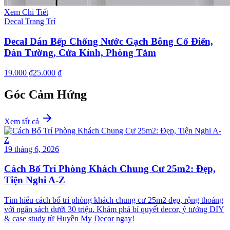
Xem Chi Tiết
Decal Trang Trí
Decal Dán Bếp Chống Nước Gạch Bông Cổ Điển,
Dán Tường, Cửa Kính, Phòng Tắm
19.000 ₫
25.000 ₫
Góc Cảm Hứng
Xem tất cả
19 tháng 6, 2026
Cách Bố Trí Phòng Khách Chung Cư 25m2: Đẹp,
Tiện Nghi A-Z
Tìm hiểu cách bố trí phòng khách chung cư 25m2 đẹp, rộng thoáng
với ngân sách dưới 30 triệu. Khám phá bí quyết decor, ý tưởng DIY
& case study từ Huyền My Decor ngay!