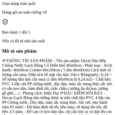
Giao hàng toàn quốc
Đóng gói an toàn chống vỡ
Bảo hành 1 đổi 1
Nếu có lỗi từ nhà sản xuất
Mô tả sản phẩm
🌱THÔNG TIN SẢN PHẨM: - Tên sản phẩm: Decal Dán Bếp
Chống Nước Gạch Bông Cổ Điển khổ 40x60cm - Phân loại: - Kích
thước: 40x60cm Combo 60x200cm ( 5 tấm 40x60cm) Cách tính số
lượng cần mua: Diện tích bề mặt cần dán: Dài x Rộng(mét) / 0,24 =
Số lượng tấm dán cần mua (1 tấm 40x60cm là 0,24 m2) - Chất liệu:
PVC 4 lớp cán PP chống nước, dày dặn, màu sắc trung thực,sắc nét,
có sẵn keo dán, bám dính tốt, chắc chắn ( tường ốp đá hoa, tường
gồ ghề,....) - Phong cách: Hiện Đại 🌱ĐẶC ĐIỂM NỔI BẬT: -
Decan Gạch Bông dán tường được in trên chất liệu PVC 4 lớp cán
PP Chống nước, Dày dặn, màu sắc trung thực, Sắc nét, bảo hành
màu 03 năm! - Độ bám dính rất tốt, bền màu, sử dụng lâu dài, độ
bền 3-5 năm. - Đề can có keo dán sẵn, chỉ cần bóc ra và dán lên các