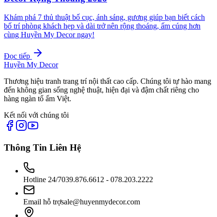
Khám phá 7 thủ thuật bố cục, ánh sáng, gương giúp bạn biết cách
bố trí phòng khách hẹp và dài trở nên rộng thoáng, ấm cúng hơn
cùng Huyền My Decor ngay!
Đọc tiếp
Huyền My Decor
Thương hiệu tranh trang trí nội thất cao cấp. Chúng tôi tự hào mang
đến không gian sống nghệ thuật, hiện đại và đậm chất riêng cho
hàng ngàn tổ ấm Việt.
Kết nối với chúng tôi
Thông Tin Liên Hệ
Hotline 24/7
039.876.6612 - 078.203.2222
Email hỗ trợ
sale@huyenmydecor.com