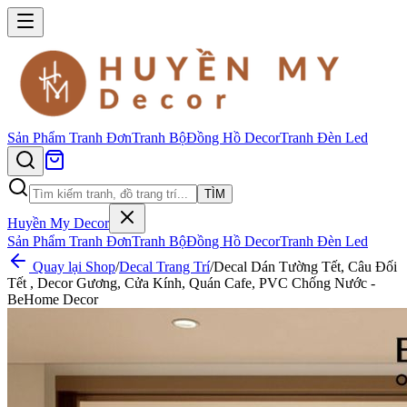
Sản Phẩm
Tranh Đơn
Tranh Bộ
Đồng Hồ Decor
Tranh Đèn Led
TÌM
Huyền My Decor
Sản Phẩm
Tranh Đơn
Tranh Bộ
Đồng Hồ Decor
Tranh Đèn Led
Quay lại Shop
/
Decal Trang Trí
/
Decal Dán Tường Tết, Câu Đối
Tết , Decor Gương, Cửa Kính, Quán Cafe, PVC Chống Nước -
BeHome Decor