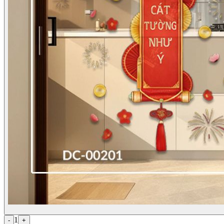
1
-
+