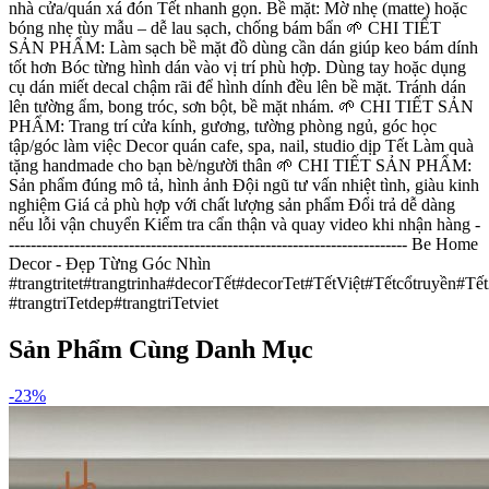
nhà cửa/quán xá đón Tết nhanh gọn. Bề mặt: Mờ nhẹ (matte) hoặc
bóng nhẹ tùy mẫu – dễ lau sạch, chống bám bẩn 🌱 CHI TIẾT
SẢN PHẨM: Làm sạch bề mặt đồ dùng cần dán giúp keo bám dính
tốt hơn Bóc từng hình dán vào vị trí phù hợp. Dùng tay hoặc dụng
cụ dán miết decal chậm rãi để hình dính đều lên bề mặt. Tránh dán
lên tường ẩm, bong tróc, sơn bột, bề mặt nhám. 🌱 CHI TIẾT SẢN
PHẨM: Trang trí cửa kính, gương, tường phòng ngủ, góc học
tập/góc làm việc Decor quán cafe, spa, nail, studio dịp Tết Làm quà
tặng handmade cho bạn bè/người thân 🌱 CHI TIẾT SẢN PHẨM:
Sản phẩm đúng mô tả, hình ảnh Đội ngũ tư vấn nhiệt tình, giàu kinh
nghiệm Giá cả phù hợp với chất lượng sản phẩm Đổi trả dễ dàng
nếu lỗi vận chuyển Kiểm tra cẩn thận và quay video khi nhận hàng -
------------------------------------------------------------------------- Be Home
Decor - Đẹp Từng Góc Nhìn​
#trangtritet#trangtrinha#decorTết#decorTet#TếtViệt#Tếtcổtruyền
#trangtriTetdep#trangtriTetviet
Sản Phẩm Cùng Danh Mục
-
23
%