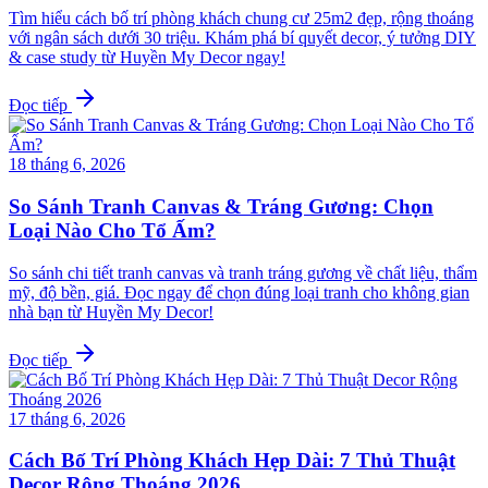
Tìm hiểu cách bố trí phòng khách chung cư 25m2 đẹp, rộng thoáng
với ngân sách dưới 30 triệu. Khám phá bí quyết decor, ý tưởng DIY
& case study từ Huyền My Decor ngay!
Đọc tiếp
18 tháng 6, 2026
So Sánh Tranh Canvas & Tráng Gương: Chọn
Loại Nào Cho Tổ Ấm?
So sánh chi tiết tranh canvas và tranh tráng gương về chất liệu, thẩm
mỹ, độ bền, giá. Đọc ngay để chọn đúng loại tranh cho không gian
nhà bạn từ Huyền My Decor!
Đọc tiếp
17 tháng 6, 2026
Cách Bố Trí Phòng Khách Hẹp Dài: 7 Thủ Thuật
Decor Rộng Thoáng 2026