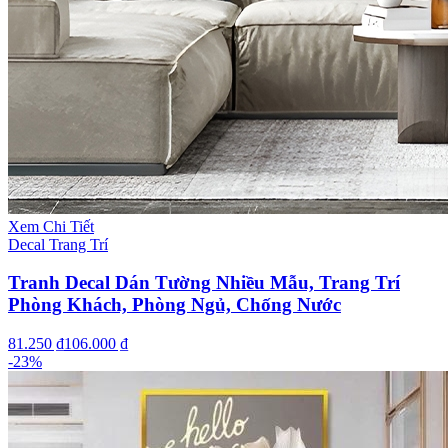
Xem Chi Tiết
Decal Trang Trí
Tranh Decal Dán Tường Nhiều Mẫu, Trang Trí
Phòng Khách, Phòng Ngủ, Chống Nước
81.250 ₫
106.000 ₫
-
23
%