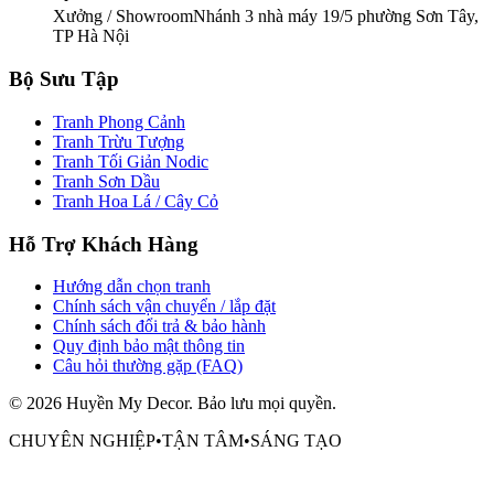
Xưởng / Showroom
Nhánh 3 nhà máy 19/5 phường Sơn Tây,
TP Hà Nội
Bộ Sưu Tập
Tranh Phong Cảnh
Tranh Trừu Tượng
Tranh Tối Giản Nodic
Tranh Sơn Dầu
Tranh Hoa Lá / Cây Cỏ
Hỗ Trợ Khách Hàng
Hướng dẫn chọn tranh
Chính sách vận chuyển / lắp đặt
Chính sách đổi trả & bảo hành
Quy định bảo mật thông tin
Câu hỏi thường gặp (FAQ)
©
2026
Huyền My Decor
. Bảo lưu mọi quyền.
CHUYÊN NGHIỆP
•
TẬN TÂM
•
SÁNG TẠO