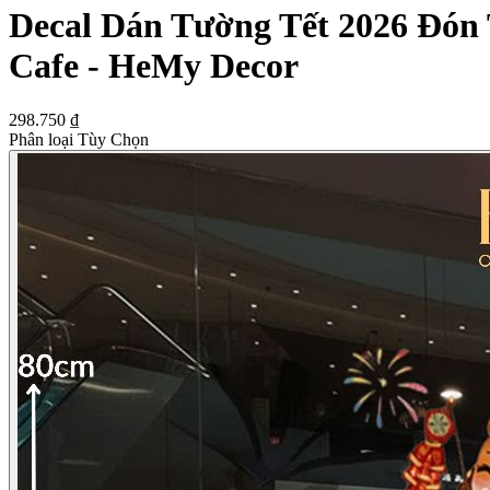
Decal Dán Tường Tết 2026 Đón 
Cafe - HeMy Decor
298.750 ₫
Phân loại Tùy Chọn