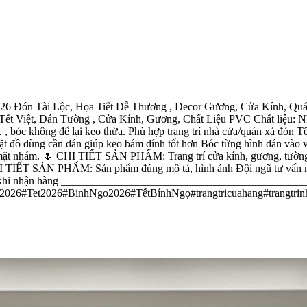
Đón Tài Lộc, Họa Tiết Dễ Thương , Decor Gương, Cửa Kính, Quán 
 Việt, Dán Tường , Cửa Kính, Gương, Chất Liệu PVC Chất liệu: Nh
 bóc không để lại keo thừa. Phù hợp trang trí nhà cửa/quán xá đón T
 dùng cần dán giúp keo bám dính tốt hơn Bóc từng hình dán vào vị t
ề mặt nhám. 🌷 CHI TIẾT SẢN PHẨM: Trang trí cửa kính, gương, tường 
I TIẾT SẢN PHẨM: Sản phẩm đúng mô tả, hình ảnh Đội ngũ tư vấn nhi
video khi nhận hàng ___________________________________________
ết2026#Tet2026#BinhNgo2026#TếtBínhNgọ#trangtricuahang#trangtrinhac