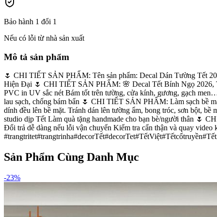
Bảo hành 1 đổi 1
Nếu có lỗi từ nhà sản xuất
Mô tả sản phẩm
🌷 CHI TIẾT SẢN PHẨM: Tên sản phẩm: Decal Dán Tường Tết 2026 
Hiện Đại 🌷 CHI TIẾT SẢN PHẨM: 🌸 Decal Tết Bính Ngọ 2026, Tết
PVC in UV sắc nét Bám tốt trên tường, cửa kính, gương, gạch men… ,
lau sạch, chống bám bẩn 🌷 CHI TIẾT SẢN PHẨM: Làm sạch bề mặt đồ
dính đều lên bề mặt. Tránh dán lên tường ẩm, bong tróc, sơn bột, b
studio dịp Tết Làm quà tặng handmade cho bạn bè/người thân 🌷 CH
Đổi trả dễ dàng nếu lỗi vận chuyển Kiểm tra cẩn thận và quay 
#trangtritet#trangtrinha#decorTết#decorTet#TếtViệt#Tếtcổtruyền#T
Sản Phẩm Cùng Danh Mục
-
23
%