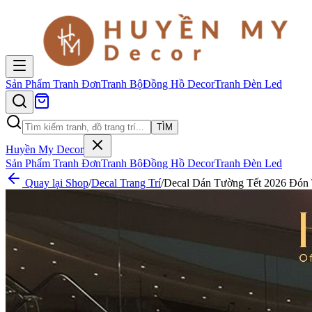
Sản Phẩm
Tranh Đơn
Tranh Bộ
Đồng Hồ Decor
Tranh Đèn Led
TÌM
Huyền My Decor
Sản Phẩm
Tranh Đơn
Tranh Bộ
Đồng Hồ Decor
Tranh Đèn Led
Quay lại Shop
/
Decal Trang Trí
/
Decal Dán Tường Tết 2026 Đón 