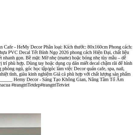
Cafe - HeMy Decor Phân loại: Kích thước: 80x160cm Phong cách:
ựa PVC Decal Tết Bính Ngọ 2026 phong cách Hiện Đại, chất liệu
ết nhanh gọn. Bề mặt: Mờ nhẹ (matte) hoặc bóng nhẹ tùy mẫu – dễ
rí phù hợp. Dùng tay hoặc dụng cụ dán miết decal chậm rãi để hình
phòng ngủ, góc học tập/góc làm việc Decor quán cafe, spa, nail,
ệt tình, giàu kinh nghiệm Giá cả phù hợp với chất lượng sản phẩm
_______ Hemy Decor - Sáng Tạo Không Gian, Nâng Tầm Tổ Ấm ​
ua #trangtriTetdep#trangtriTetviet