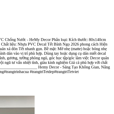
C Chống Nước - HeMy Decor Phân loại: Kích thước: 80x140cm
Chất liệu: Nhựa PVC Decal Tết Bính Ngọ 2026 phong cách Hiện
/quán xá đón Tết nhanh gọn. Bề mặt: Mờ nhẹ (matte) hoặc bóng nhẹ
 dán vào vị trí phù hợp. Dùng tay hoặc dụng cụ dán miết decal
ính, gương, tường phòng ngủ, góc học tập/góc làm việc Decor quán
ngũ tư vấn nhiệt tình, giàu kinh nghiệm Giá cả phù hợp với chất
______________________ Hemy Decor - Sáng Tạo Không Gian, Nâng
trangtrinhacua #trangtriTetdep#trangtriTetviet