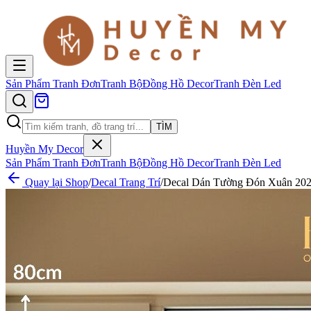
Sản Phẩm
Tranh Đơn
Tranh Bộ
Đồng Hồ Decor
Tranh Đèn Led
TÌM
Huyền My Decor
Sản Phẩm
Tranh Đơn
Tranh Bộ
Đồng Hồ Decor
Tranh Đèn Led
Quay lại Shop
/
Decal Trang Trí
/
Decal Dán Tường Đón Xuân 2026