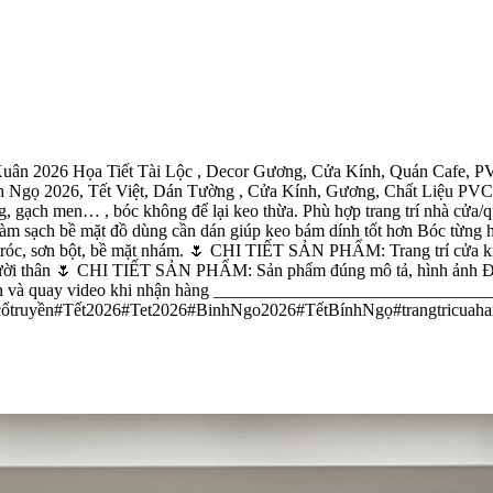
 2026 Họa Tiết Tài Lộc , Decor Gương, Cửa Kính, Quán Cafe, PV
Ngọ 2026, Tết Việt, Dán Tường , Cửa Kính, Gương, Chất Liệu PVC 
ng, gạch men… , bóc không để lại keo thừa. Phù hợp trang trí nhà cửa
ạch bề mặt đồ dùng cần dán giúp keo bám dính tốt hơn Bóc từng hình
g tróc, sơn bột, bề mặt nhám. 🌷 CHI TIẾT SẢN PHẨM: Trang trí cửa k
người thân 🌷 CHI TIẾT SẢN PHẨM: Sản phẩm đúng mô tả, hình ảnh Đội 
n thận và quay video khi nhận hàng ____________________________
ếtcổtruyền#Tết2026#Tet2026#BinhNgo2026#TếtBínhNgọ#trangtricuahang#