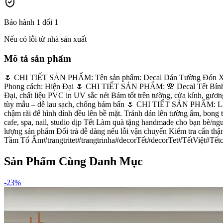
Bảo hành 1 đổi 1
Nếu có lỗi từ nhà sản xuất
Mô tả sản phẩm
🌷 CHI TIẾT SẢN PHẨM: Tên sản phẩm: Decal Dán Tường Đón Xuân
Phong cách: Hiện Đại 🌷 CHI TIẾT SẢN PHẨM: 🌸 Decal Tết Bính 
Đại, chất liệu PVC in UV sắc nét Bám tốt trên tường, cửa kính, gươ
tùy mẫu – dễ lau sạch, chống bám bẩn 🌷 CHI TIẾT SẢN PHẨM: Làm s
chậm rãi để hình dính đều lên bề mặt. Tránh dán lên tường ẩm, bon
cafe, spa, nail, studio dịp Tết Làm quà tặng handmade cho bạn bè/
lượng sản phẩm Đổi trả dễ dàng nếu lỗi vận chuyển Kiểm tra cẩ
Tầm Tổ Ấm ​ #trangtritet#trangtrinha#decorTết#decorTet#TếtViệt#T
Sản Phẩm Cùng Danh Mục
-
23
%