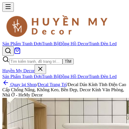
Sản Phẩm
Tranh Đơn
Tranh Bộ
Đồng Hồ Decor
Tranh Đèn Led
TÌM
Huyền My Decor
Sản Phẩm
Tranh Đơn
Tranh Bộ
Đồng Hồ Decor
Tranh Đèn Led
Quay lại Shop
/
Decal Trang Trí
/
Decal Dán Kính Tĩnh Điện Cao
Cấp Chống Nắng, Không Keo, Bền Đẹp, Decor Kính Văn Phòng,
Nhà Ở - HeMy Decor