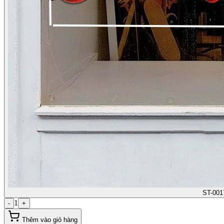
ST-001
1
-
+
Thêm vào giỏ hàng