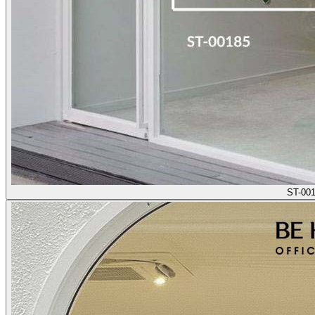
ST-00