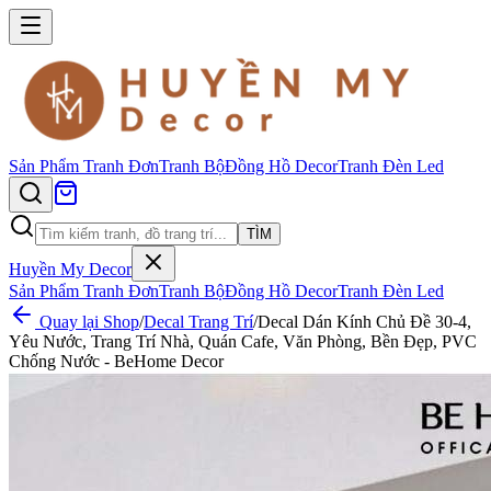
Sản Phẩm
Tranh Đơn
Tranh Bộ
Đồng Hồ Decor
Tranh Đèn Led
TÌM
Huyền My Decor
Sản Phẩm
Tranh Đơn
Tranh Bộ
Đồng Hồ Decor
Tranh Đèn Led
Quay lại Shop
/
Decal Trang Trí
/
Decal Dán Kính Chủ Đề 30-4,
Yêu Nước, Trang Trí Nhà, Quán Cafe, Văn Phòng, Bền Đẹp, PVC
Chống Nước - BeHome Decor