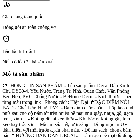
Giao hàng toàn quốc
Đóng gói an toàn chống vỡ
Bảo hành 1 đổi 1
Nếu có lỗi từ nhà sản xuất
Mô tả sản phẩm
🌱THÔNG TIN SẢN PHẨM: - Tên sản phẩm: Decal Dán Kính
Chủ Đề 30-4, Yêu Nước, Trang Trí Nhà, Quán Cafe, Văn Phòng,
Bền Đẹp, PVC Chống Nước - BeHome Decor - Kích thước: Theo
từng mẫu trong link - Phong cách: Hiện Đại 🌱ĐẶC ĐIỂM NỔI
BẬT: - Chất liệu: Nhựa PVC - Bám dính chắc chắn – Lớp keo dính
phía sau cho độ bám tốt trên nhiều bề mặt như giấy, nhựa, gỗ, gạch
men, kính… - Không để lại keo thừa – Khi bóc ra không gây lem
keo hay tróc sơn. - Màu in sắc nét, tươi sáng – Dùng mực in UV
thân thiện với môi trường, lâu phai màu. - Dễ lau sạch, chống bám
bẩn 🌱HƯỚNG DẪN DÁN DECAL: - Làm sạch bề mặt đồ dùng