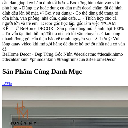
cần dán giúp keo bám dính tốt hơn. - Bóc từng hình dán vào vị trí
phù hợp. - Dùng tay hoặc dụng cụ dán miết decal chậm rãi để hình
dính đều lên bề mặt. 🌱Gợi ý sử dung: - Có thể dùng để trang trí
cửa kính, văn phòng, nhà cửa, quán cafe, ... - Thích hợp cho cả
người lớn và trẻ em - Decor góc học tập, góc làm việc 🌱CAM
KẾT TỪ BeHome DECOR - Sản phẩm đúng mô tả ảnh thật 100%
- Tư vấn tận tình hỗ trợ đổi trả nếu có lỗi vận chuyển - Giao hàng
nhanh đóng gói cẩn thận bảo vệ tranh nguyên vẹn 📌 Lưu ý: Vui
lòng quay video khi mở gói hàng để được hỗ trợ tốt nhất nếu có vấn
đề __________________________________________________
BeHome Decor - Đẹp Từng Góc Nhìn #decalcatmo #decalkinhmo
#decaldankinh #phimdankinh #trangtrinhacua #BeHomeDecor
Sản Phẩm Cùng Danh Mục
-
23
%