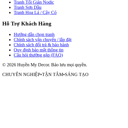
Tranh Tối Giản Nodic
Tranh Sơn Dầu
Tranh Hoa Lá / Cây Cỏ
Hỗ Trợ Khách Hàng
Hướng dẫn chọn tranh
Chính sách vận chuyển / lắp đặt
Chính sách đổi trả & bảo hành
Quy định bảo mật thông tin
Câu hỏi thường gặp (FAQ)
©
2026
Huyền My Decor
. Bảo lưu mọi quyền.
CHUYÊN NGHIỆP
•
TẬN TÂM
•
SÁNG TẠO