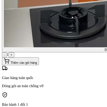
D
1
-
+
Thêm vào giỏ hàng
Giao hàng toàn quốc
Đóng gói an toàn chống vỡ
Bảo hành 1 đổi 1