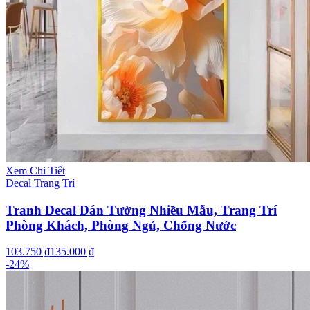
Xem Chi Tiết
Decal Trang Trí
Tranh Decal Dán Tường Nhiều Mẫu, Trang Trí
Phòng Khách, Phòng Ngủ, Chống Nước
103.750 ₫
135.000 ₫
-
24
%