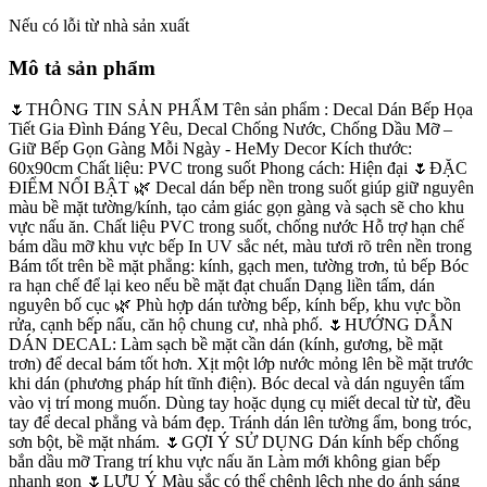
Nếu có lỗi từ nhà sản xuất
Mô tả sản phẩm
🌷THÔNG TIN SẢN PHẨM Tên sản phẩm : Decal Dán Bếp Họa
Tiết Gia Đình Đáng Yêu, Decal Chống Nước, Chống Dầu Mỡ –
Giữ Bếp Gọn Gàng Mỗi Ngày - HeMy Decor Kích thước:
60x90cm Chất liệu: PVC trong suốt Phong cách: Hiện đại 🌷ĐẶC
ĐIỂM NỔI BẬT 🌿 Decal dán bếp nền trong suốt giúp giữ nguyên
màu bề mặt tường/kính, tạo cảm giác gọn gàng và sạch sẽ cho khu
vực nấu ăn. Chất liệu PVC trong suốt, chống nước Hỗ trợ hạn chế
bám dầu mỡ khu vực bếp In UV sắc nét, màu tươi rõ trên nền trong
Bám tốt trên bề mặt phẳng: kính, gạch men, tường trơn, tủ bếp Bóc
ra hạn chế để lại keo nếu bề mặt đạt chuẩn Dạng liền tấm, dán
nguyên bố cục 🌿 Phù hợp dán tường bếp, kính bếp, khu vực bồn
rửa, cạnh bếp nấu, căn hộ chung cư, nhà phố. 🌷HƯỚNG DẪN
DÁN DECAL: Làm sạch bề mặt cần dán (kính, gương, bề mặt
trơn) để decal bám tốt hơn. Xịt một lớp nước mỏng lên bề mặt trước
khi dán (phương pháp hít tĩnh điện). Bóc decal và dán nguyên tấm
vào vị trí mong muốn. Dùng tay hoặc dụng cụ miết decal từ từ, đều
tay để decal phẳng và bám đẹp. Tránh dán lên tường ẩm, bong tróc,
sơn bột, bề mặt nhám. 🌷GỢI Ý SỬ DỤNG Dán kính bếp chống
bắn dầu mỡ Trang trí khu vực nấu ăn Làm mới không gian bếp
nhanh gọn 🌷LƯU Ý Màu sắc có thể chênh lệch nhẹ do ánh sáng