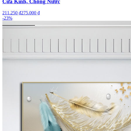
Cửa Kính, Chống Nước
211.250 ₫
275.000 ₫
-
23
%