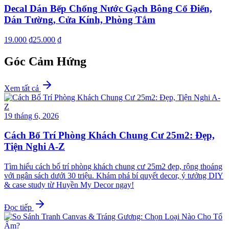
Decal Dán Bếp Chống Nước Gạch Bông Cổ Điển,
Dán Tường, Cửa Kính, Phòng Tắm
19.000 ₫
25.000 ₫
Góc Cảm Hứng
Xem tất cả
19 tháng 6, 2026
Cách Bố Trí Phòng Khách Chung Cư 25m2: Đẹp,
Tiện Nghi A-Z
Tìm hiểu cách bố trí phòng khách chung cư 25m2 đẹp, rộng thoáng
với ngân sách dưới 30 triệu. Khám phá bí quyết decor, ý tưởng DIY
& case study từ Huyền My Decor ngay!
Đọc tiếp