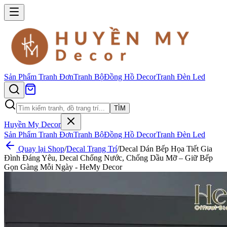
Sản Phẩm
Tranh Đơn
Tranh Bộ
Đồng Hồ Decor
Tranh Đèn Led
TÌM
Huyền My Decor
Sản Phẩm
Tranh Đơn
Tranh Bộ
Đồng Hồ Decor
Tranh Đèn Led
Quay lại Shop
/
Decal Trang Trí
/
Decal Dán Bếp Họa Tiết Gia
Đình Đáng Yêu, Decal Chống Nước, Chống Dầu Mỡ – Giữ Bếp
Gọn Gàng Mỗi Ngày - HeMy Decor