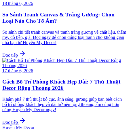
18 tháng 6, 2026
So Sánh Tranh Canvas & Tráng Gương: Chọn
Loại Nào Cho Tổ Ấm?
So sánh chi tiết tranh canvas và tranh tráng gương về chất liệu, thẩm
mỹ, độ bền, giá. Đọc ngay để chọn đúng loại tranh cho không gian
nhà bạn từ Huyền My Decor!
Đọc tiếp
17 tháng 6, 2026
Cách Bố Trí Phòng Khách Hẹp Dài: 7 Thủ Thuật
Decor Rộng Thoáng 2026
Khám phá 7 thủ thuật bố cục, ánh sáng, gương giúp bạn biết cách
bố trí phòng khách hẹp và dài trở nên rộng thoáng, ấm cúng hơn
cùng Huyền My Decor ngay!
Đọc tiếp
Huyền My Decor