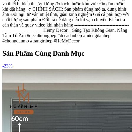
và thiết bị hiển thị. Vui lòng đo kích thước khu vực cần dán trước
khi đặt hàng. 🌷CHÍNH SÁCH: Sản phẩm đúng mô tả, đúng hình
ảnh Đội ngũ tư vấn nhiệt tình, giàu kinh nghiệm Giá cả phù hợp với
chất lượng sản phẩm Đổi trả dễ dàng nếu lỗi vận chuyển Kiểm tra
cẩn thận và quay video khi nhận hàng -------------------------------------
--------------------------- Hemy Decor – Sáng Tạo Không Gian, Nâng
Tầm Tổ Ấm #decaltuongbep #decadanbep #miengdanbep
#chongdaumo #trangtribep #HeMyDecor
Sản Phẩm Cùng Danh Mục
-
23
%