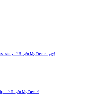
 case study từ Huyền My Decor ngay!
hà bạn từ Huyền My Decor!