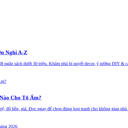
ện Nghi A-Z
ới ngân sách dưới 30 triệu. Khám phá bí quyết decor, ý tưởng DIY &
 Nào Cho Tổ Ấm?
ẩm mỹ, độ bền, giá. Đọc ngay để chọn đúng loại tranh cho không gian n