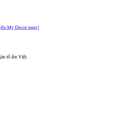
Huyền My Decor ngay!
àn tổ ấm Việt.