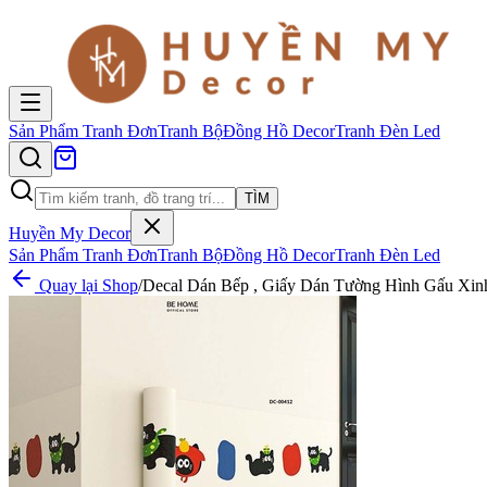
Sản Phẩm
Tranh Đơn
Tranh Bộ
Đồng Hồ Decor
Tranh Đèn Led
TÌM
Huyền My Decor
Sản Phẩm
Tranh Đơn
Tranh Bộ
Đồng Hồ Decor
Tranh Đèn Led
Quay lại Shop
/
Decal Dán Bếp , Giấy Dán Tường Hình Gấu Xin