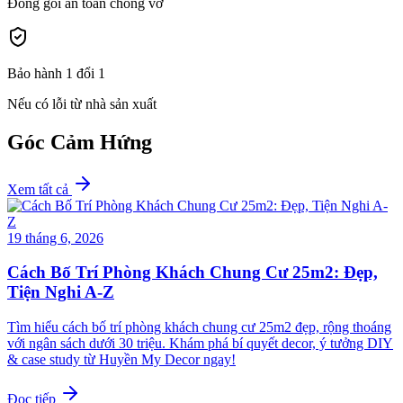
Đóng gói an toàn chống vỡ
Bảo hành 1 đổi 1
Nếu có lỗi từ nhà sản xuất
Góc Cảm Hứng
Xem tất cả
19 tháng 6, 2026
Cách Bố Trí Phòng Khách Chung Cư 25m2: Đẹp,
Tiện Nghi A-Z
Tìm hiểu cách bố trí phòng khách chung cư 25m2 đẹp, rộng thoáng
với ngân sách dưới 30 triệu. Khám phá bí quyết decor, ý tưởng DIY
& case study từ Huyền My Decor ngay!
Đọc tiếp