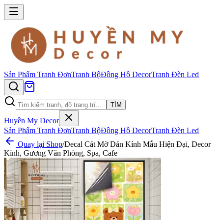
Sản Phẩm
Tranh Đơn
Tranh Bộ
Đồng Hồ Decor
Tranh Đèn Led
TÌM
Huyền My Decor
Sản Phẩm
Tranh Đơn
Tranh Bộ
Đồng Hồ Decor
Tranh Đèn Led
Quay lại Shop
/
Decal Cát Mờ Dán Kính Mẫu Hiện Đại, Decor
Kính, Gương Văn Phòng, Spa, Cafe