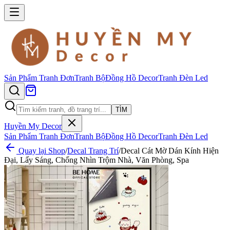
Sản Phẩm
Tranh Đơn
Tranh Bộ
Đồng Hồ Decor
Tranh Đèn Led
TÌM
Huyền My Decor
Sản Phẩm
Tranh Đơn
Tranh Bộ
Đồng Hồ Decor
Tranh Đèn Led
Quay lại Shop
/
Decal Trang Trí
/
Decal Cát Mờ Dán Kính Hiện
Đại, Lấy Sáng, Chống Nhìn Trộm Nhà, Văn Phòng, Spa