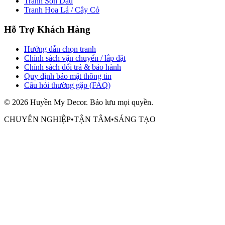
Tranh Sơn Dầu
Tranh Hoa Lá / Cây Cỏ
Hỗ Trợ Khách Hàng
Hướng dẫn chọn tranh
Chính sách vận chuyển / lắp đặt
Chính sách đổi trả & bảo hành
Quy định bảo mật thông tin
Câu hỏi thường gặp (FAQ)
©
2026
Huyền My Decor
. Bảo lưu mọi quyền.
CHUYÊN NGHIỆP
•
TẬN TÂM
•
SÁNG TẠO