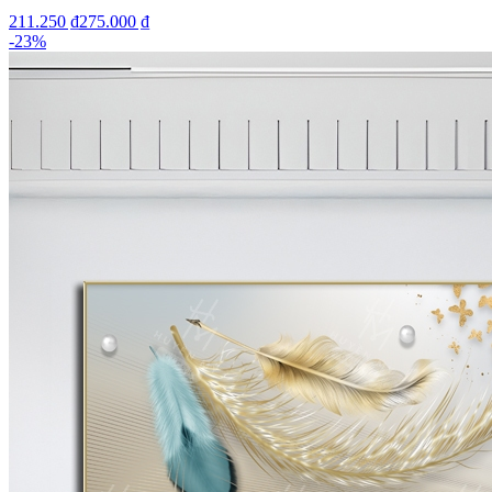
211.250 ₫
275.000 ₫
-
23
%