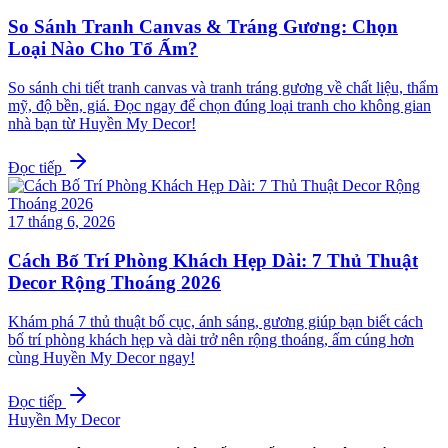
So Sánh Tranh Canvas & Tráng Gương: Chọn
Loại Nào Cho Tổ Ấm?
So sánh chi tiết tranh canvas và tranh tráng gương về chất liệu, thẩm
mỹ, độ bền, giá. Đọc ngay để chọn đúng loại tranh cho không gian
nhà bạn từ Huyền My Decor!
Đọc tiếp
17 tháng 6, 2026
Cách Bố Trí Phòng Khách Hẹp Dài: 7 Thủ Thuật
Decor Rộng Thoáng 2026
Khám phá 7 thủ thuật bố cục, ánh sáng, gương giúp bạn biết cách
bố trí phòng khách hẹp và dài trở nên rộng thoáng, ấm cúng hơn
cùng Huyền My Decor ngay!
Đọc tiếp
Huyền My Decor