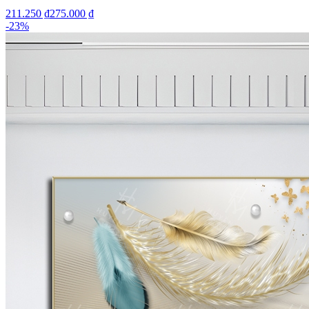
211.250 ₫
275.000 ₫
-
23
%