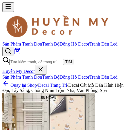
Sản Phẩm
Tranh Đơn
Tranh Bộ
Đồng Hồ Decor
Tranh Đèn Led
TÌM
Huyền My Decor
Sản Phẩm
Tranh Đơn
Tranh Bộ
Đồng Hồ Decor
Tranh Đèn Led
Quay lại Shop
/
Decal Trang Trí
/
Decal Cát Mờ Dán Kính Hiện
Đại, Lấy Sáng, Chống Nhìn Trộm Nhà, Văn Phòng, Spa