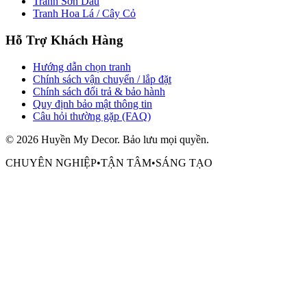
Tranh Sơn Dầu
Tranh Hoa Lá / Cây Cỏ
Hỗ Trợ Khách Hàng
Hướng dẫn chọn tranh
Chính sách vận chuyển / lắp đặt
Chính sách đổi trả & bảo hành
Quy định bảo mật thông tin
Câu hỏi thường gặp (FAQ)
©
2026
Huyền My Decor
. Bảo lưu mọi quyền.
CHUYÊN NGHIỆP
•
TẬN TÂM
•
SÁNG TẠO