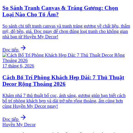
So Sánh Tranh Canvas & Tráng Gương: Chọn
Loại Nào Cho Tổ Ấm?
So sánh chi tiết tranh canvas và tranh tráng gương về chất liệu, thẩm
mỹ, độ bền, giá. Đọc ngay để chọn đúng loại tranh cho không gian
nhà bạn từ Huyền My Decor!
Đọc tiếp
17 tháng 6, 2026
Cách Bố Trí Phòng Khách Hẹp Dài: 7 Thủ Thuật
Decor Rộng Thoáng 2026
Khám phá 7 thủ thuật bố cục, ánh sáng, gương giúp bạn biết cách
bố trí phòng khách hẹp và dài trở nên rộng thoáng, ấm cúng hơn
cùng Huyền My Decor ngay!
Đọc tiếp
Huyền My Decor