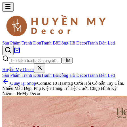
Sản Phẩm
Tranh Đơn
Tranh Bộ
Đồng Hồ Decor
Tranh Đèn Led
TÌM
Huyền My Decor
Sản Phẩm
Tranh Đơn
Tranh Bộ
Đồng Hồ Decor
Tranh Đèn Led
Quay lại Shop
/
ComBo 10 Hashtag Cưới Hỏi Có Sẵn Tay Cầm,
Nhiều Mẫu Đẹp, Phụ Kiện Trang Trí Tiệc Cưới, Chụp Hình Kỷ
Niệm – HeMy Decor