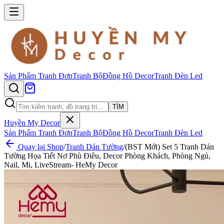
Sản Phẩm
Tranh Đơn
Tranh Bộ
Đồng Hồ Decor
Tranh Đèn Led
TÌM
Huyền My Decor
Sản Phẩm
Tranh Đơn
Tranh Bộ
Đồng Hồ Decor
Tranh Đèn Led
Quay lại Shop
/
Tranh Dán Tường
/
(BST Mới) Set 5 Tranh Dán
Tường Họa Tiết Nơ Phù Điêu, Decor Phòng Khách, Phòng Ngủ,
Nail, Mi, LiveStream- HeMy Decor