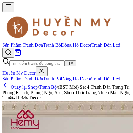
Sản Phẩm
Tranh Đơn
Tranh Bộ
Đồng Hồ Decor
Tranh Đèn Led
TÌM
Huyền My Decor
Sản Phẩm
Tranh Đơn
Tranh Bộ
Đồng Hồ Decor
Tranh Đèn Led
Quay lại Shop
/
Tranh Bộ
/
(BST Mới) Set 4 Tranh Dán Trang Trí
Phòng Khách, Phòng Ngủ, Spa, Shop Thời Trang,Nhiều Mẫu Nghệ
Thuật- HeMy Decor