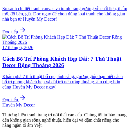
So sánh chi tiết tranh canvas và tranh tráng gương về chất liệu, thẩm
mỹ, độ bền, giá. Đọc ngay để chọn đúng loại tranh cho không gian
nhà bạn từ Huyền My Decor!
Đọc tiếp
17 tháng 6, 2026
Cách Bố Trí Phòng Khách Hẹp Dài: 7 Thủ Thuật
Decor Rộng Thoáng 2026
Khám phá 7 thủ thuật bố cục, ánh sáng, gương giúp bạn biết cách
bố trí phòng khách hẹp và dài trở nên rộng thoáng, ấm cúng hơn
cùng Huyền My Decor ngay!
Đọc tiếp
Huyền My Decor
Thương hiệu tranh trang trí nội thất cao cấp. Chúng tôi tự hào mang
đến không gian sống nghệ thuật, hiện đại và đậm chất riêng cho
hàng ngàn tổ ấm Việt.