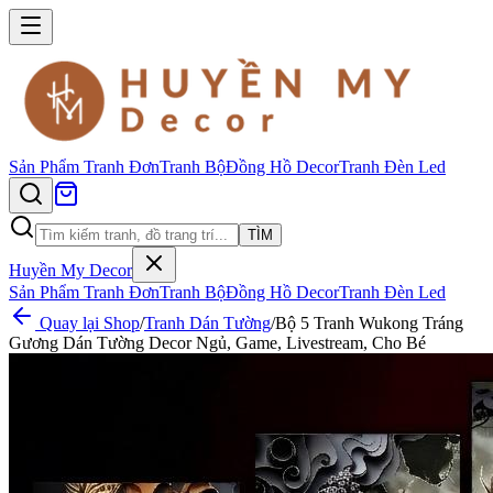
Sản Phẩm
Tranh Đơn
Tranh Bộ
Đồng Hồ Decor
Tranh Đèn Led
TÌM
Huyền My Decor
Sản Phẩm
Tranh Đơn
Tranh Bộ
Đồng Hồ Decor
Tranh Đèn Led
Quay lại Shop
/
Tranh Dán Tường
/
Bộ 5 Tranh Wukong Tráng
Gương Dán Tường Decor Ngủ, Game, Livestream, Cho Bé