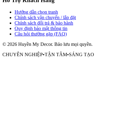
Hỗ Trợ Khách Hàng
Hướng dẫn chọn tranh
Chính sách vận chuyển / lắp đặt
Chính sách đổi trả & bảo hành
Quy định bảo mật thông tin
Câu hỏi thường gặp (FAQ)
©
2026
Huyền My Decor
. Bảo lưu mọi quyền.
CHUYÊN NGHIỆP
•
TẬN TÂM
•
SÁNG TẠO