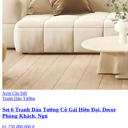
Xem Chi Tiết
Tranh Dán Tường
Set 6 Tranh Dán Tường Cô Gái Hiện Đại, Decor
Phòng Khách, Ngủ
61.250 ₫
80.000 ₫