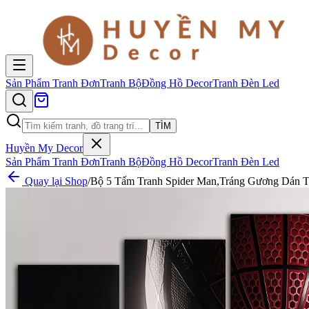
Sản Phẩm
Tranh Đơn
Tranh Bộ
Đồng Hồ Decor
Tranh Đèn Led
TÌM
Huyền My Decor
Sản Phẩm
Tranh Đơn
Tranh Bộ
Đồng Hồ Decor
Tranh Đèn Led
Quay lại Shop
/
Bộ 5 Tấm Tranh Spider Man,Tráng Gương Dán