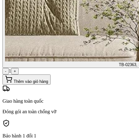
TB-02363, 
1
-
+
Thêm vào giỏ hàng
Giao hàng toàn quốc
Đóng gói an toàn chống vỡ
Bảo hành 1 đổi 1