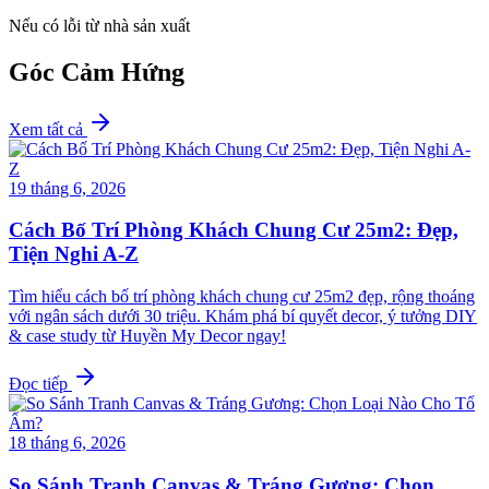
Nếu có lỗi từ nhà sản xuất
Góc Cảm Hứng
Xem tất cả
19 tháng 6, 2026
Cách Bố Trí Phòng Khách Chung Cư 25m2: Đẹp,
Tiện Nghi A-Z
Tìm hiểu cách bố trí phòng khách chung cư 25m2 đẹp, rộng thoáng
với ngân sách dưới 30 triệu. Khám phá bí quyết decor, ý tưởng DIY
& case study từ Huyền My Decor ngay!
Đọc tiếp
18 tháng 6, 2026
So Sánh Tranh Canvas & Tráng Gương: Chọn