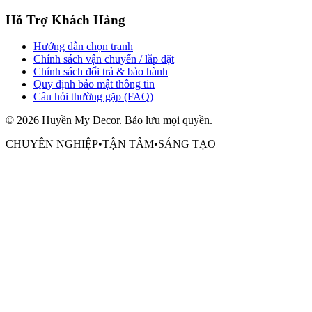
Hỗ Trợ Khách Hàng
Hướng dẫn chọn tranh
Chính sách vận chuyển / lắp đặt
Chính sách đổi trả & bảo hành
Quy định bảo mật thông tin
Câu hỏi thường gặp (FAQ)
©
2026
Huyền My Decor
. Bảo lưu mọi quyền.
CHUYÊN NGHIỆP
•
TẬN TÂM
•
SÁNG TẠO