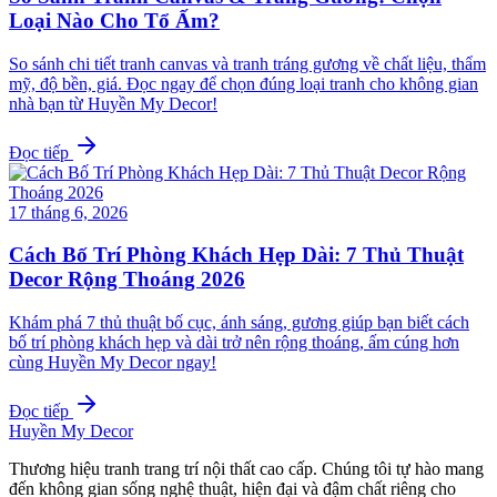
Loại Nào Cho Tổ Ấm?
So sánh chi tiết tranh canvas và tranh tráng gương về chất liệu, thẩm
mỹ, độ bền, giá. Đọc ngay để chọn đúng loại tranh cho không gian
nhà bạn từ Huyền My Decor!
Đọc tiếp
17 tháng 6, 2026
Cách Bố Trí Phòng Khách Hẹp Dài: 7 Thủ Thuật
Decor Rộng Thoáng 2026
Khám phá 7 thủ thuật bố cục, ánh sáng, gương giúp bạn biết cách
bố trí phòng khách hẹp và dài trở nên rộng thoáng, ấm cúng hơn
cùng Huyền My Decor ngay!
Đọc tiếp
Huyền My Decor
Thương hiệu tranh trang trí nội thất cao cấp. Chúng tôi tự hào mang
đến không gian sống nghệ thuật, hiện đại và đậm chất riêng cho