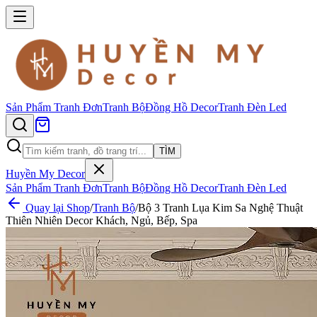
Sản Phẩm
Tranh Đơn
Tranh Bộ
Đồng Hồ Decor
Tranh Đèn Led
TÌM
Huyền My Decor
Sản Phẩm
Tranh Đơn
Tranh Bộ
Đồng Hồ Decor
Tranh Đèn Led
Quay lại Shop
/
Tranh Bộ
/
Bộ 3 Tranh Lụa Kim Sa Nghệ Thuật
Thiên Nhiên Decor Khách, Ngủ, Bếp, Spa