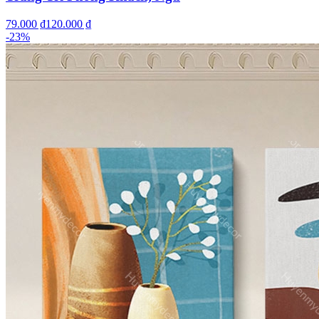
79.000 ₫
120.000 ₫
-
23
%