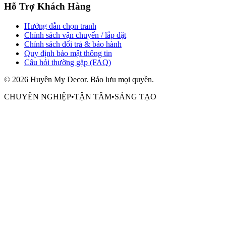
Hỗ Trợ Khách Hàng
Hướng dẫn chọn tranh
Chính sách vận chuyển / lắp đặt
Chính sách đổi trả & bảo hành
Quy định bảo mật thông tin
Câu hỏi thường gặp (FAQ)
©
2026
Huyền My Decor
. Bảo lưu mọi quyền.
CHUYÊN NGHIỆP
•
TẬN TÂM
•
SÁNG TẠO