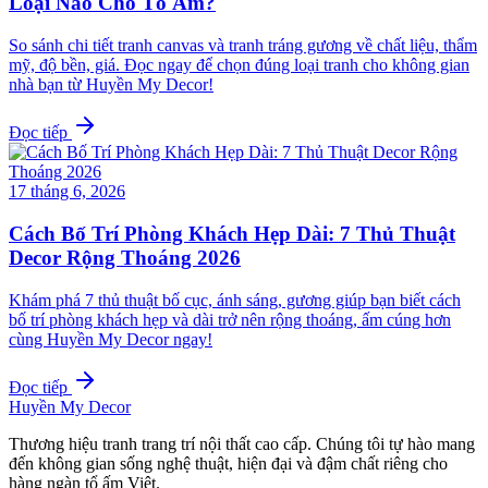
Loại Nào Cho Tổ Ấm?
So sánh chi tiết tranh canvas và tranh tráng gương về chất liệu, thẩm
mỹ, độ bền, giá. Đọc ngay để chọn đúng loại tranh cho không gian
nhà bạn từ Huyền My Decor!
Đọc tiếp
17 tháng 6, 2026
Cách Bố Trí Phòng Khách Hẹp Dài: 7 Thủ Thuật
Decor Rộng Thoáng 2026
Khám phá 7 thủ thuật bố cục, ánh sáng, gương giúp bạn biết cách
bố trí phòng khách hẹp và dài trở nên rộng thoáng, ấm cúng hơn
cùng Huyền My Decor ngay!
Đọc tiếp
Huyền My Decor
Thương hiệu tranh trang trí nội thất cao cấp. Chúng tôi tự hào mang
đến không gian sống nghệ thuật, hiện đại và đậm chất riêng cho
hàng ngàn tổ ấm Việt.