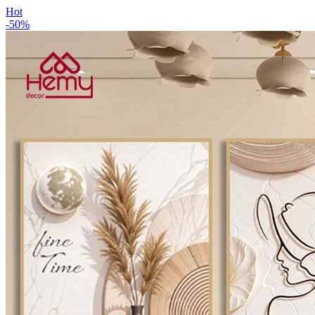
Hot
-
50
%