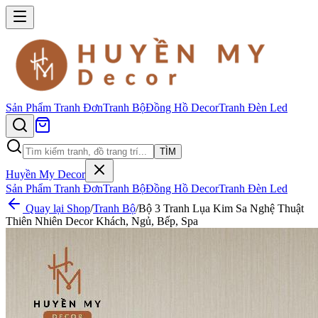
Sản Phẩm
Tranh Đơn
Tranh Bộ
Đồng Hồ Decor
Tranh Đèn Led
TÌM
Huyền My Decor
Sản Phẩm
Tranh Đơn
Tranh Bộ
Đồng Hồ Decor
Tranh Đèn Led
Quay lại Shop
/
Tranh Bộ
/
Bộ 3 Tranh Lụa Kim Sa Nghệ Thuật
Thiên Nhiên Decor Khách, Ngủ, Bếp, Spa