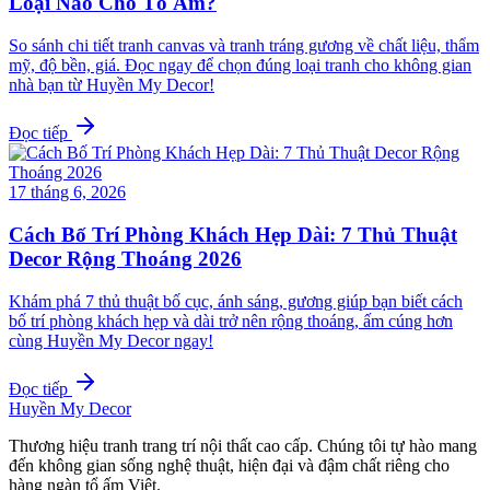
Loại Nào Cho Tổ Ấm?
So sánh chi tiết tranh canvas và tranh tráng gương về chất liệu, thẩm
mỹ, độ bền, giá. Đọc ngay để chọn đúng loại tranh cho không gian
nhà bạn từ Huyền My Decor!
Đọc tiếp
17 tháng 6, 2026
Cách Bố Trí Phòng Khách Hẹp Dài: 7 Thủ Thuật
Decor Rộng Thoáng 2026
Khám phá 7 thủ thuật bố cục, ánh sáng, gương giúp bạn biết cách
bố trí phòng khách hẹp và dài trở nên rộng thoáng, ấm cúng hơn
cùng Huyền My Decor ngay!
Đọc tiếp
Huyền My Decor
Thương hiệu tranh trang trí nội thất cao cấp. Chúng tôi tự hào mang
đến không gian sống nghệ thuật, hiện đại và đậm chất riêng cho
hàng ngàn tổ ấm Việt.