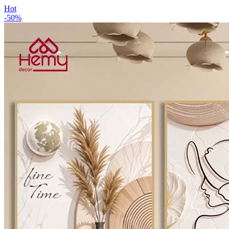
Hot
-
50
%