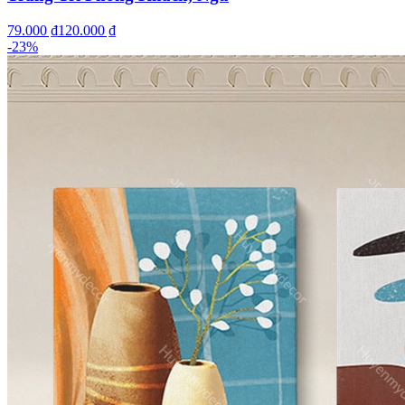
79.000 ₫
120.000 ₫
-
23
%