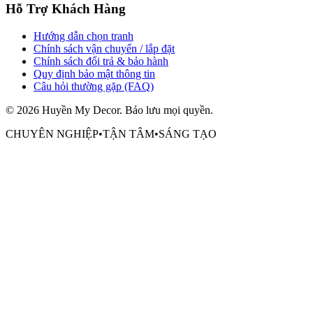
Hỗ Trợ Khách Hàng
Hướng dẫn chọn tranh
Chính sách vận chuyển / lắp đặt
Chính sách đổi trả & bảo hành
Quy định bảo mật thông tin
Câu hỏi thường gặp (FAQ)
©
2026
Huyền My Decor
. Bảo lưu mọi quyền.
CHUYÊN NGHIỆP
•
TẬN TÂM
•
SÁNG TẠO