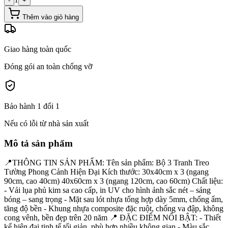
-
+
Thêm vào giỏ hàng
Giao hàng toàn quốc
Đóng gói an toàn chống vỡ
Bảo hành 1 đổi 1
Nếu có lỗi từ nhà sản xuất
Mô tả sản phẩm
📍THÔNG TIN SẢN PHẨM: Tên sản phẩm: Bộ 3 Tranh Treo
Tường Phong Cảnh Hiện Đại Kích thước: 30x40cm x 3 (ngang
90cm, cao 40cm) 40x60cm x 3 (ngang 120cm, cao 60cm) Chất liệu:
- Vải lụa phủ kim sa cao cấp, in UV cho hình ảnh sắc nét – sáng
bóng – sang trọng - Mặt sau lót nhựa tổng hợp dày 5mm, chống ẩm,
tăng độ bền - Khung nhựa composite đặc ruột, chống va đập, không
cong vênh, bền đẹp trên 20 năm 📍 ĐẶC ĐIỂM NỔI BẬT: - Thiết
kế hiện đại tinh tế tối giản, phù hợp nhiều không gian - Màu sắc