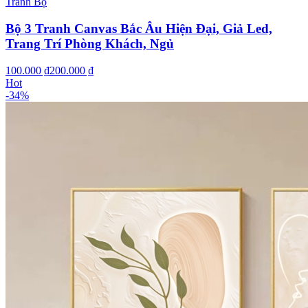
Tranh Bộ
Bộ 3 Tranh Canvas Bắc Âu Hiện Đại, Giả Led,
Trang Trí Phòng Khách, Ngủ
100.000 ₫
200.000 ₫
Hot
-
34
%