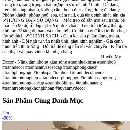
trong trẻo, sang trọng, chất lượng in sắc nét như hình - Dễ dàng
treo, thi công nhanh, không cần khoan đục - Ứng dụng đa dạng:
Phòng khách, phòng ngủ, spa, tiệm nail, quà tặng sinh nhật, tân gia
📍HƯỚNG DẪN SỬ DỤNG: - Móc treo có sẵn mặt sau tranh, bẻ
móc lên 90 độ rồi lắp đặt với đinh 3 chân - Treo trên tường thẳng,
khô ráo để tăng độ bám và thẩm mỹ - Có thể thay đổi vị trí linh hoạt
tùy sở thích 📍CHÍNH SÁCH: - Cam kết sản phẩm đúng mô tả,
hình ảnh - Đội ngũ tư vấn nhiệt tình, giàu kinh nghiệm - Giá cạnh
tranh trên thị trường - Đổi trả dễ dàng nếu lỗi vận chuyển - Kiểm tra
cẩn thận và quay video khi nhận hàng
__________________________________________ Huyền My
Decor - Nâng tầm không gian sống #tranhluakimsa #tranhbo3
#tranhdecor #tranhcanvascaocap #tranhphongkhach
#tranhphongngu #tranhspa #tranhnail #tranhdecohiendai
#tranhtreotuongdep #tranhdecorphongngu #tranhluasangtrong
#tranhtreotuongcaocap #tranhbo3kimsa #tranhquatang
#tranhtreotuongkhongkhoan #huyenmydecor
Sản Phẩm Cùng Danh Mục
Hot
-
50
%