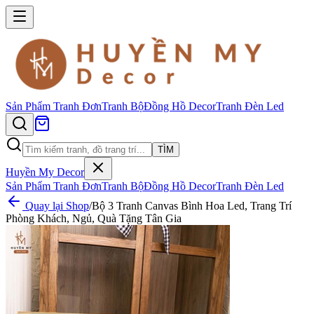
Sản Phẩm
Tranh Đơn
Tranh Bộ
Đồng Hồ Decor
Tranh Đèn Led
TÌM
Huyền My Decor
Sản Phẩm
Tranh Đơn
Tranh Bộ
Đồng Hồ Decor
Tranh Đèn Led
Quay lại Shop
/
Bộ 3 Tranh Canvas Bình Hoa Led, Trang Trí
Phòng Khách, Ngủ, Quà Tặng Tân Gia