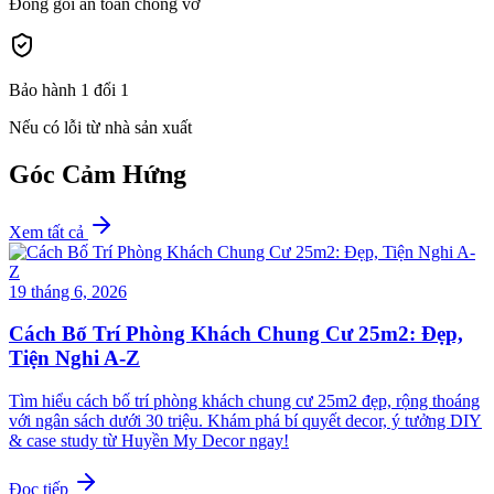
Đóng gói an toàn chống vỡ
Bảo hành 1 đổi 1
Nếu có lỗi từ nhà sản xuất
Góc Cảm Hứng
Xem tất cả
19 tháng 6, 2026
Cách Bố Trí Phòng Khách Chung Cư 25m2: Đẹp,
Tiện Nghi A-Z
Tìm hiểu cách bố trí phòng khách chung cư 25m2 đẹp, rộng thoáng
với ngân sách dưới 30 triệu. Khám phá bí quyết decor, ý tưởng DIY
& case study từ Huyền My Decor ngay!
Đọc tiếp