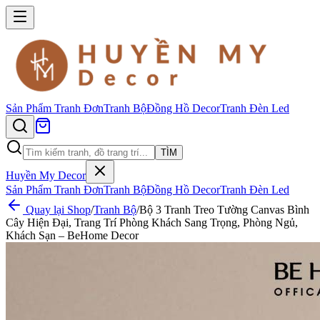
Sản Phẩm
Tranh Đơn
Tranh Bộ
Đồng Hồ Decor
Tranh Đèn Led
TÌM
Huyền My Decor
Sản Phẩm
Tranh Đơn
Tranh Bộ
Đồng Hồ Decor
Tranh Đèn Led
Quay lại Shop
/
Tranh Bộ
/
Bộ 3 Tranh Treo Tường Canvas Bình
Cây Hiện Đại, Trang Trí Phòng Khách Sang Trọng, Phòng Ngủ,
Khách Sạn – BeHome Decor