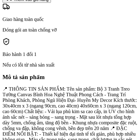
Giao hàng toàn quốc
Đóng gói an toàn chống vỡ
Bảo hành 1 đổi 1
Nếu có lỗi từ nhà sản xuất
Mô tả sản phẩm
📍 THÔNG TIN SẢN PHẨM: Tên sản phẩm: Bộ 3 Tranh Treo
Tường Canvas Bình Hoa Nghệ Thuật Phong Cách - Trang Trí
Phòng Khách, Phòng Ngủ Hiện Đại- Huyền My Decor Kích thước:
30x40cm x 3 (ngang 90cm, cao 40cm) 40x60cm x 3 (ngang 120cm,
cao 60cm) Chất liệu: - Vải lụa phủ kim sa cao cấp, in UV cho hình
ảnh sắc nét – sáng bóng – sang trọng - Mặt sau lót nhựa tổng hợp
dày 5mm, chống ẩm, tăng độ bền - Khung nhựa composite đặc ruột,
chống va đập, không cong vênh, bền đẹp trên 20 năm 📍 ĐẶC
ĐIỂM NỔI BẬT: - Thiết kế hiện đại tinh tế tối giản, phù hợp nhiều
không gian - Màu sắc trong trẻo, sang trọng, chất lượng in sắc nét