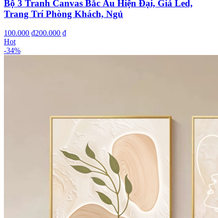
Bộ 3 Tranh Canvas Bắc Âu Hiện Đại, Giả Led,
Trang Trí Phòng Khách, Ngủ
100.000 ₫
200.000 ₫
Hot
-
34
%