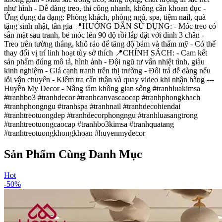
như hình - Dễ dàng treo, thi công nhanh, không cần khoan đục -
Ứng dụng đa dạng: Phòng khách, phòng ngủ, spa, tiệm nail, quà
tặng sinh nhật, tân gia 📍HƯỚNG DẪN SỬ DỤNG: - Móc treo có
sẵn mặt sau tranh, bẻ móc lên 90 độ rồi lắp đặt với đinh 3 chân -
Treo trên tường thẳng, khô ráo để tăng độ bám và thẩm mỹ - Có thể
thay đổi vị trí linh hoạt tùy sở thích 📍CHÍNH SÁCH: - Cam kết
sản phẩm đúng mô tả, hình ảnh - Đội ngũ tư vấn nhiệt tình, giàu
kinh nghiệm - Giá cạnh tranh trên thị trường - Đổi trả dễ dàng nếu
lỗi vận chuyển - Kiểm tra cẩn thận và quay video khi nhận hàng ---
Huyền My Decor - Nâng tầm không gian sống #tranhluakimsa
#tranhbo3 #tranhdecor #tranhcanvascaocap #tranhphongkhach
#tranhphongngu #tranhspa #tranhnail #tranhdecohiendai
#tranhtreotuongdep #tranhdecorphongngu #tranhluasangtrong
#tranhtreotuongcaocap #tranhbo3kimsa #tranhquatang
#tranhtreotuongkhongkhoan #huyenmydecor
Sản Phẩm Cùng Danh Mục
Hot
-
50
%