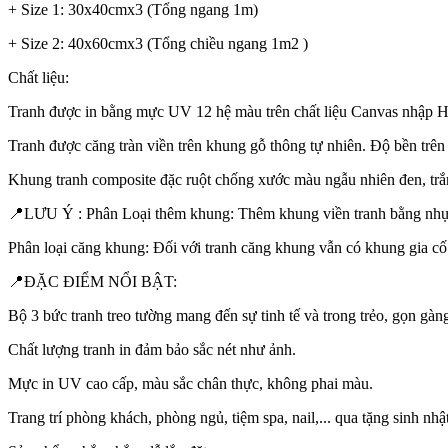
+ Size 1: 30x40cmx3 (Tổng ngang 1m)
+ Size 2: 40x60cmx3 (Tổng chiều ngang 1m2 )
Chất liệu:
Tranh được in bằng mực UV 12 hệ màu trên chất liệu Canvas nhập Hàn
Tranh được căng tràn viền trên khung gỗ thông tự nhiên. Độ bền trê
Khung tranh composite đặc ruột chống xước màu ngẫu nhiên đen, trắ
📍LƯU Ý : Phân Loại thêm khung: Thêm khung viền tranh bằng nhựa
Phân loại căng khung: Đối với tranh căng khung vẫn có khung gia c
📍ĐẶC ĐIỂM NỔI BẬT:
Bộ 3 bức tranh treo tường mang đến sự tinh tế và trong trẻo, gọn gàng
Chất lượng tranh in đảm bảo sắc nét như ảnh.
Mực in UV cao cấp, màu sắc chân thực, không phai màu.
Trang trí phòng khách, phòng ngủ, tiệm spa, nail,... qua tặng sinh nhật