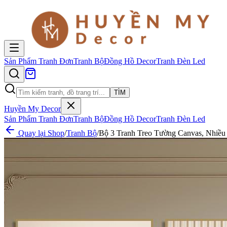
Sản Phẩm
Tranh Đơn
Tranh Bộ
Đồng Hồ Decor
Tranh Đèn Led
TÌM
Huyền My Decor
Sản Phẩm
Tranh Đơn
Tranh Bộ
Đồng Hồ Decor
Tranh Đèn Led
Quay lại Shop
/
Tranh Bộ
/
Bộ 3 Tranh Treo Tường Canvas, Nhiều