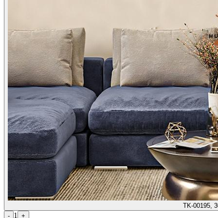
TK-00195, 
1
-
+