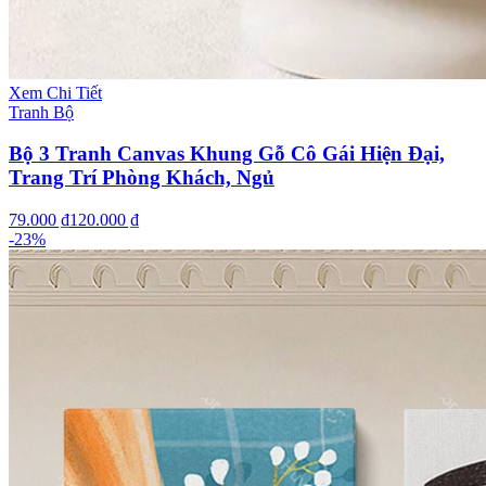
Xem Chi Tiết
Tranh Bộ
Bộ 3 Tranh Canvas Khung Gỗ Cô Gái Hiện Đại,
Trang Trí Phòng Khách, Ngủ
79.000 ₫
120.000 ₫
-
23
%