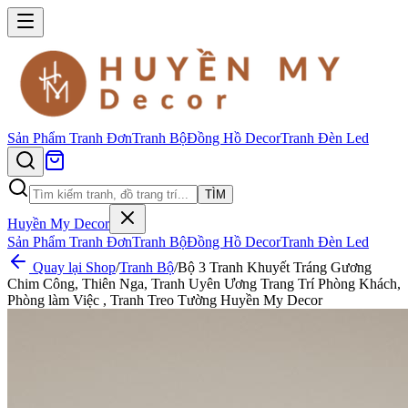
Sản Phẩm
Tranh Đơn
Tranh Bộ
Đồng Hồ Decor
Tranh Đèn Led
TÌM
Huyền My Decor
Sản Phẩm
Tranh Đơn
Tranh Bộ
Đồng Hồ Decor
Tranh Đèn Led
Quay lại Shop
/
Tranh Bộ
/
Bộ 3 Tranh Khuyết Tráng Gương
Chim Công, Thiên Nga, Tranh Uyên Ương Trang Trí Phòng Khách,
Phòng làm Việc , Tranh Treo Tường Huyền My Decor