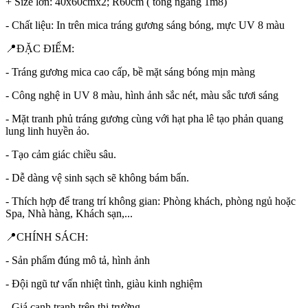
+ Size lớn: 40x60cmx2; R60cm ( tổng ngang 1m8)
- Chất liệu: In trên mica tráng gương sáng bóng, mực UV 8 màu
📍ĐẶC ĐIỂM:
- Tráng gương mica cao cấp, bề mặt sáng bóng mịn màng
- Công nghệ in UV 8 màu, hình ảnh sắc nét, màu sắc tươi sáng
- Mặt tranh phủ tráng gương cùng với hạt pha lê tạo phản quang
lung linh huyền ảo.
- Tạo cảm giác chiều sâu.
- Dễ dàng vệ sinh sạch sẽ không bám bẩn.
- Thích hợp để trang trí không gian: Phòng khách, phòng ngủ hoặc
Spa, Nhà hàng, Khách sạn,...
📍CHÍNH SÁCH:
- Sản phẩm đúng mô tả, hình ảnh
- Đội ngũ tư vấn nhiệt tình, giàu kinh nghiệm
- Giá cạnh tranh trên thị trường