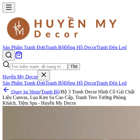
Sản Phẩm
Tranh Đơn
Tranh Bộ
Đồng Hồ Decor
Tranh Đèn Led
TÌM
Huyền My Decor
Sản Phẩm
Tranh Đơn
Tranh Bộ
Đồng Hồ Decor
Tranh Đèn Led
Quay lại Shop
/
Tranh Bộ
/
Bộ 3 Tranh Decor Hình Cô Gái Chất
Liệu Canvas, Lụa Kim Sa Cao Cấp, Tranh Treo Tường Phòng
Khách, Tiệm Spa - Huyền My Decor