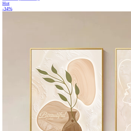
Hot
-
34
%