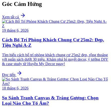
Góc Cảm Hứng
Xem tất cả
19 tháng 6, 2026
Cách Bố Trí Phòng Khách Chung Cư 25m2: Đẹp,
Tiện Nghi A-Z
Tìm hiểu cách bố trí phòng khách chung cư 25m2 đẹp, rộng thoáng
với ngân sách dưới 30 triệu. Khám phá bí quyết decor, ý tưởng DIY
& case study từ Huyền My Decor ngay!
Đọc tiếp
18 tháng 6, 2026
So Sánh Tranh Canvas & Tráng Gương: Chọn
Loại Nào Cho Tổ Ấm?