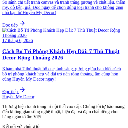
So sánh chi tiết tranh canvas và tranh tráng gương về chất liệu, thẩm
mỹ, độ bền, giá. Đọc ngay để chọn đúng loại tranh cho không gian
nhà bạn từ Huyền My Decor!
Đọc tiếp
17 tháng 6, 2026
Cách Bố Trí Phòng Khách Hẹp Dài: 7 Thủ Thuật
Decor Rộng Thoáng 2026
Khám phá 7 thủ thuật bố cục, ánh sáng, gương giúp bạn biết cách
bố trí phòng khách hẹp và dài trở nên rộng thoáng, ấm cúng hơn
cùng Huyền My Decor ngay!
Đọc tiếp
Huyền My Decor
Thương hiệu tranh trang trí nội thất cao cấp. Chúng tôi tự hào mang
đến không gian sống nghệ thuật, hiện đại và đậm chất riêng cho
hàng ngàn tổ ấm Việt.
Kết nối với chúng tôi