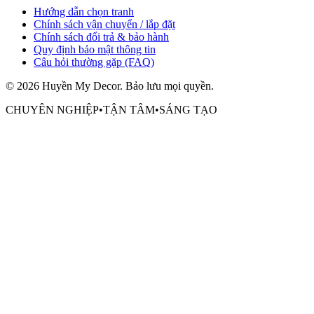
Hướng dẫn chọn tranh
Chính sách vận chuyển / lắp đặt
Chính sách đổi trả & bảo hành
Quy định bảo mật thông tin
Câu hỏi thường gặp (FAQ)
©
2026
Huyền My Decor
. Bảo lưu mọi quyền.
CHUYÊN NGHIỆP
•
TẬN TÂM
•
SÁNG TẠO