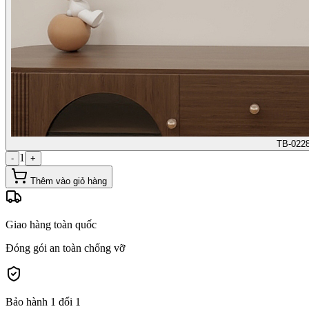
TB-022
1
-
+
Thêm vào giỏ hàng
Giao hàng toàn quốc
Đóng gói an toàn chống vỡ
Bảo hành 1 đổi 1