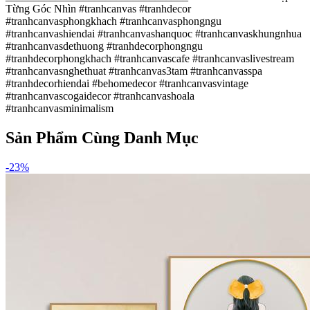
Từng Góc Nhìn #tranhcanvas #tranhdecor
#tranhcanvasphongkhach #tranhcanvasphongngu
#tranhcanvashiendai #tranhcanvashanquoc #tranhcanvaskhungnhua
#tranhcanvasdethuong #tranhdecorphongngu
#tranhdecorphongkhach #tranhcanvascafe #tranhcanvaslivestream
#tranhcanvasnghethuat #tranhcanvas3tam #tranhcanvasspa
#tranhdecorhiendai #behomedecor #tranhcanvasvintage
#tranhcanvascogaidecor #tranhcanvashoala
#tranhcanvasminimalism
Sản Phẩm Cùng Danh Mục
-
23
%