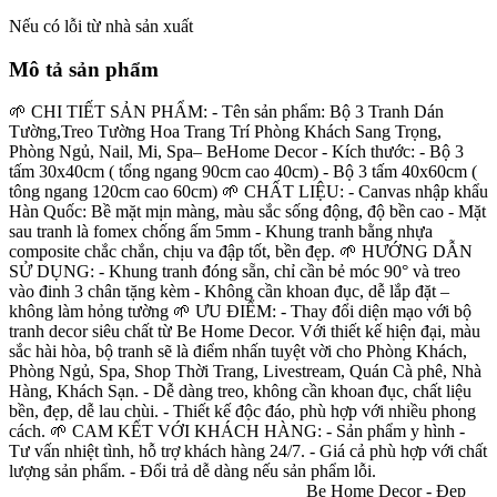
Nếu có lỗi từ nhà sản xuất
Mô tả sản phẩm
🌱 CHI TIẾT SẢN PHẨM: - Tên sản phẩm: Bộ 3 Tranh Dán
Tường,Treo Tường Hoa Trang Trí Phòng Khách Sang Trọng,
Phòng Ngủ, Nail, Mi, Spa– BeHome Decor - Kích thước: - Bộ 3
tấm 30x40cm ( tổng ngang 90cm cao 40cm) - Bộ 3 tấm 40x60cm (
tông ngang 120cm cao 60cm) 🌱 CHẤT LIỆU: - Canvas nhập khẩu
Hàn Quốc: Bề mặt mịn màng, màu sắc sống động, độ bền cao - Mặt
sau tranh là fomex chống ấm 5mm - Khung tranh bằng nhựa
composite chắc chắn, chịu va đập tốt, bền đẹp. 🌱 HƯỚNG DẪN
SỬ DỤNG: - Khung tranh đóng sẵn, chỉ cần bẻ móc 90° và treo
vào đinh 3 chân tặng kèm - Không cần khoan đục, dễ lắp đặt –
không làm hỏng tường 🌱 ƯU ĐIỂM: - Thay đổi diện mạo với bộ
tranh decor siêu chất từ Be Home Decor. Với thiết kế hiện đại, màu
sắc hài hòa, bộ tranh sẽ là điểm nhấn tuyệt vời cho Phòng Khách,
Phòng Ngủ, Spa, Shop Thời Trang, Livestream, Quán Cà phê, Nhà
Hàng, Khách Sạn. - Dễ dàng treo, không cần khoan đục, chất liệu
bền, đẹp, dễ lau chùi. - Thiết kế độc đáo, phù hợp với nhiều phong
cách. 🌱 CAM KẾT VỚI KHÁCH HÀNG: - Sản phẩm y hình -
Tư vấn nhiệt tình, hỗ trợ khách hàng 24/7. - Giá cả phù hợp với chất
lượng sản phẩm. - Đổi trả dễ dàng nếu sản phẩm lỗi.
_________________________________ Be Home Decor - Đẹp