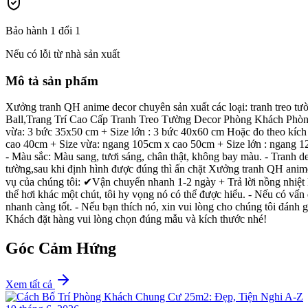
Bảo hành 1 đổi 1
Nếu có lỗi từ nhà sản xuất
Mô tả sản phẩm
Xưởng tranh QH anime decor chuyên sản xuất các loại: tranh treo tườ
Ball,Trang Trí Cao Cấp Tranh Treo Tường Decor Phòng Khách Phò
vừa: 3 bức 35x50 cm + Size lớn : 3 bức 40x60 cm Hoặc đo theo kích t
cao 40cm + Size vừa: ngang 105cm x cao 50cm + Size lớn : ngang 1
- Màu sắc: Màu sang, tươi sáng, chân thật, không bay màu. - Tranh d
tường,sau khi định hình được đúng thì ấn chặt Xưởng tranh QH anime
vụ của chúng tôi: ✔Vận chuyển nhanh 1-2 ngày + Trả lời nồng nhiệt 
thể hơi khác một chút, tôi hy vọng nó có thể được hiểu. - Nếu có vấn 
nhanh càng tốt. - Nếu bạn thích nó, xin vui lòng cho chúng tôi đánh 
Khách đặt hàng vui lòng chọn đúng mẫu và kích thước nhé!
Góc Cảm Hứng
Xem tất cả