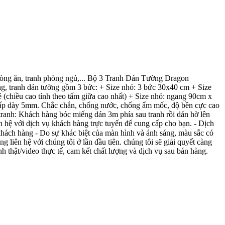
 phòng ăn, tranh phòng ngủ,... Bộ 3 Tranh Dán Tường Dragon
tranh dán tường gồm 3 bức: + Size nhỏ: 3 bức 30x40 cm + Size
 (chiều cao tính theo tấm giữa cao nhất) + Size nhỏ: ngang 90cm x
 cấp dày 5mm. Chắc chắn, chống nước, chống ẩm mốc, độ bền cực cao
 tranh: Khách hàng bóc miếng dán 3m phía sau tranh rồi dán hờ lên
 hệ với dịch vụ khách hàng trực tuyến để cung cấp cho bạn. - Dịch
khách hàng - Do sự khác biệt của màn hình và ánh sáng, màu sắc có
 liên hệ với chúng tôi ở lần đầu tiên. chúng tôi sẽ giải quyết càng
h thật/video thực tế, cam kết chất lượng và dịch vụ sau bán hàng.