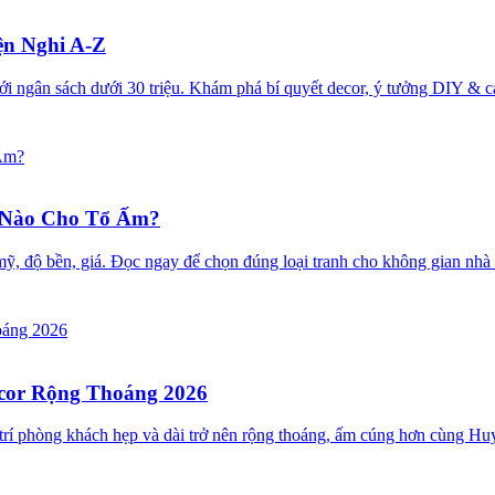
ện Nghi A-Z
ới ngân sách dưới 30 triệu. Khám phá bí quyết decor, ý tưởng DIY &
 Nào Cho Tổ Ấm?
ẩm mỹ, độ bền, giá. Đọc ngay để chọn đúng loại tranh cho không gian n
ecor Rộng Thoáng 2026
ố trí phòng khách hẹp và dài trở nên rộng thoáng, ấm cúng hơn cùng 