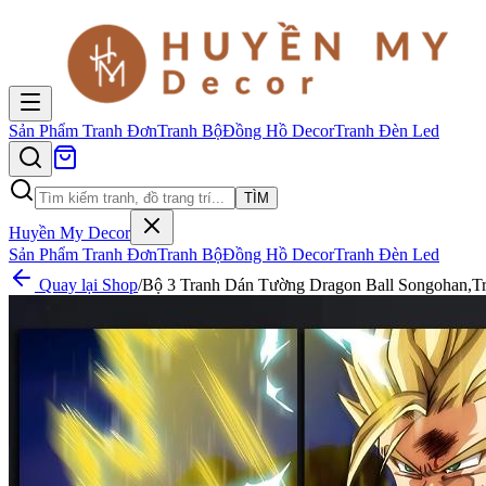
Sản Phẩm
Tranh Đơn
Tranh Bộ
Đồng Hồ Decor
Tranh Đèn Led
TÌM
Huyền My Decor
Sản Phẩm
Tranh Đơn
Tranh Bộ
Đồng Hồ Decor
Tranh Đèn Led
Quay lại Shop
/
Bộ 3 Tranh Dán Tường Dragon Ball Songohan,