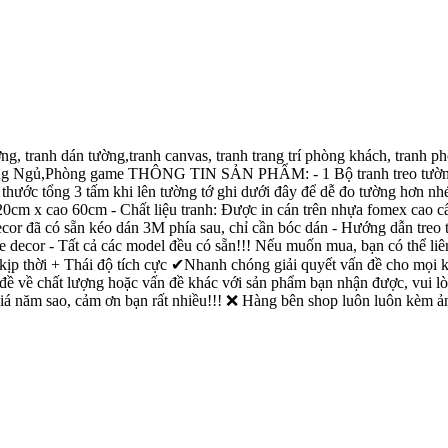
ng, tranh dán tường,tranh canvas, tranh trang trí phòng khách, tranh
ng Ngủ,Phòng game THÔNG TIN SẢN PHẨM: - 1 Bộ tranh treo tường, 
hước tổng 3 tấm khi lên tường tớ ghi dưới đây để dễ đo tường hơn nhé
20cm x cao 60cm - Chất liệu tranh: Được in cán trên nhựa fomex cao
ecor đã có sẵn kéo dán 3M phía sau, chỉ cần bóc dán - Hướng dẫn treo
 decor - Tất cả các model đều có sẵn!!! Nếu muốn mua, bạn có thể liên
kịp thời + Thái độ tích cực ✔Nhanh chóng giải quyết vấn đề cho mọi 
đề về chất lượng hoặc vấn đề khác với sản phẩm bạn nhận được, vui lòng
giá năm sao, cảm ơn bạn rất nhiều!!! ❌ Hàng bên shop luôn luôn kèm ản