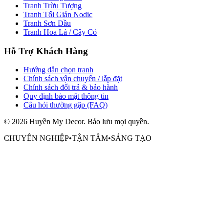
Tranh Trừu Tượng
Tranh Tối Giản Nodic
Tranh Sơn Dầu
Tranh Hoa Lá / Cây Cỏ
Hỗ Trợ Khách Hàng
Hướng dẫn chọn tranh
Chính sách vận chuyển / lắp đặt
Chính sách đổi trả & bảo hành
Quy định bảo mật thông tin
Câu hỏi thường gặp (FAQ)
©
2026
Huyền My Decor
. Bảo lưu mọi quyền.
CHUYÊN NGHIỆP
•
TẬN TÂM
•
SÁNG TẠO