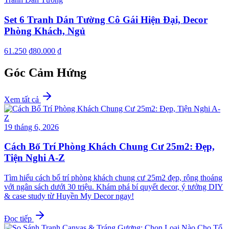
Set 6 Tranh Dán Tường Cô Gái Hiện Đại, Decor
Phòng Khách, Ngủ
61.250 ₫
80.000 ₫
Góc Cảm Hứng
Xem tất cả
19 tháng 6, 2026
Cách Bố Trí Phòng Khách Chung Cư 25m2: Đẹp,
Tiện Nghi A-Z
Tìm hiểu cách bố trí phòng khách chung cư 25m2 đẹp, rộng thoáng
với ngân sách dưới 30 triệu. Khám phá bí quyết decor, ý tưởng DIY
& case study từ Huyền My Decor ngay!
Đọc tiếp