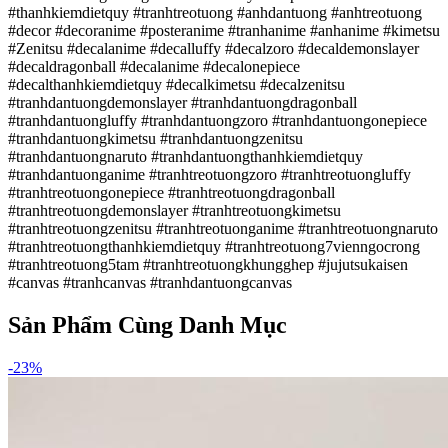
#thanhkiemdietquy #tranhtreotuong #anhdantuong #anhtreotuong
#decor #decoranime #posteranime #tranhanime #anhanime #kimetsu
#Zenitsu #decalanime #decalluffy #decalzoro #decaldemonslayer
#decaldragonball #decalanime #decalonepiece
#decalthanhkiemdietquy #decalkimetsu #decalzenitsu
#tranhdantuongdemonslayer #tranhdantuongdragonball
#tranhdantuongluffy #tranhdantuongzoro #tranhdantuongonepiece
#tranhdantuongkimetsu #tranhdantuongzenitsu
#tranhdantuongnaruto #tranhdantuongthanhkiemdietquy
#tranhdantuonganime #tranhtreotuongzoro #tranhtreotuongluffy
#tranhtreotuongonepiece #tranhtreotuongdragonball
#tranhtreotuongdemonslayer #tranhtreotuongkimetsu
#tranhtreotuongzenitsu #tranhtreotuonganime #tranhtreotuongnaruto
#tranhtreotuongthanhkiemdietquy #tranhtreotuong7vienngocrong
#tranhtreotuong5tam #tranhtreotuongkhungghep #jujutsukaisen
#canvas #tranhcanvas #tranhdantuongcanvas
Sản Phẩm Cùng Danh Mục
-
23
%