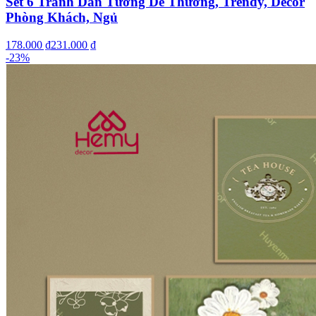
Set 6 Tranh Dán Tường Dễ Thương, Trendy, Decor
Phòng Khách, Ngủ
178.000 ₫
231.000 ₫
-
23
%