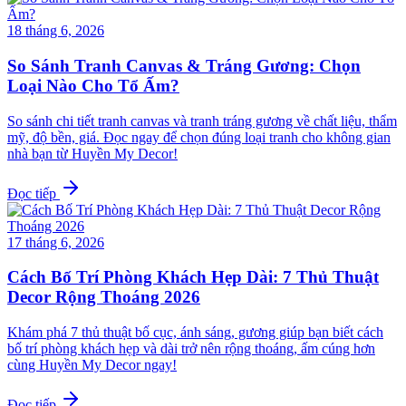
18 tháng 6, 2026
So Sánh Tranh Canvas & Tráng Gương: Chọn
Loại Nào Cho Tổ Ấm?
So sánh chi tiết tranh canvas và tranh tráng gương về chất liệu, thẩm
mỹ, độ bền, giá. Đọc ngay để chọn đúng loại tranh cho không gian
nhà bạn từ Huyền My Decor!
Đọc tiếp
17 tháng 6, 2026
Cách Bố Trí Phòng Khách Hẹp Dài: 7 Thủ Thuật
Decor Rộng Thoáng 2026
Khám phá 7 thủ thuật bố cục, ánh sáng, gương giúp bạn biết cách
bố trí phòng khách hẹp và dài trở nên rộng thoáng, ấm cúng hơn
cùng Huyền My Decor ngay!
Đọc tiếp