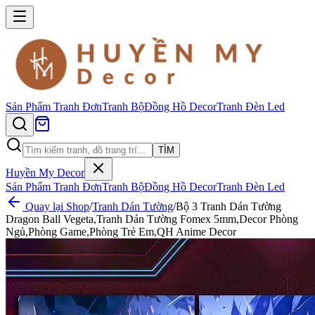
Sản Phẩm
Tranh Đơn
Tranh Bộ
Đồng Hồ Decor
Tranh Đèn Led
TÌM
Huyền My Decor
Sản Phẩm
Tranh Đơn
Tranh Bộ
Đồng Hồ Decor
Tranh Đèn Led
Quay lại Shop
/
Tranh Dán Tường
/
Bộ 3 Tranh Dán Tường
Dragon Ball Vegeta,Tranh Dán Tường Fomex 5mm,Decor Phòng
Ngủ,Phòng Game,Phòng Trẻ Em,QH Anime Decor