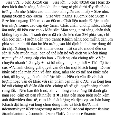
+ Size vừa: 3 bức 35x50 cm + Size lớn : 3 bức 40x60 cm Hoặc đo
theo kích thước tổng 3 tấm khi lên tường tớ ghi dưới đây để dễ đo
tường hơn nhé (chiều cao tính theo tấm giữa cao nhất) + Size nhỏ:
ngang 90cm x cao 40cm + Size vừa: ngang 105cm x cao 50cm +
Size lớn : ngang 120cm x cao 60cm - Chất liệu tranh: Được in cán
trên nhựa fomex cao cấp dày 5mm. Chắc chắn, chống nước, chống
ẩm mốc, độ bền cực cao - Màu sắc: Màu sang, tươi sáng, chân thật,
không bay màu. - Tranh decor đã có sẵn kéo dán 3M phía sau, chỉ
cần bóc dán - Hướng dẫn treo tranh: Khách hàng bóc miếng dán 3m
phía sau tranh rồi dán hờ lên tường,sau khi định hình được đúng thì
ấn chặt Xưởng tranh QH anime decor - Tất cả các model đều có
sẵn!!! Nếu muốn mua, bạn có thể liên hệ với dịch vụ khách hàng
trực tuyến để cung cấp cho bạn. - Dịch vụ của chúng tôi: ✔Vận
chuyển nhanh 1-2 ngày + Trả lời nồng nhiệt kịp thời + Thái độ tích
cực ✔Nhanh chóng giải quyết vấn đề cho mọi khách hàng - Do sự
khác biệt của màn hình và ánh sáng, màu sắc có thể hơi khác một
chút, tôi hy vọng nó có thể được hiểu. - Nếu có vấn đề về chất
lượng hoặc vấn đề khác với sản phẩm bạn nhận được, vui lòng liên
hệ với chúng tôi ở lần đầu tiên. chúng tôi sẽ giải quyết càng nhanh
càng tốt. - Nếu bạn thích nó, xin vui lòng cho chúng tôi đánh giá
năm sao, cảm ơn bạn rất nhiều!!! ❌ Hàng bên shop luôn luôn kèm
ảnh thật/video thực tế, cam kết chất lượng và dịch vụ sau bán hàng.
Khách đặt hàng vui lòng chọn đúng mẫu và kích thước nhé!
#demonslayer #7vienngocrong #dragonball #decal #poster #anime
#tranhdantuong #songoku #zoro #luffy #onepiece #naruto