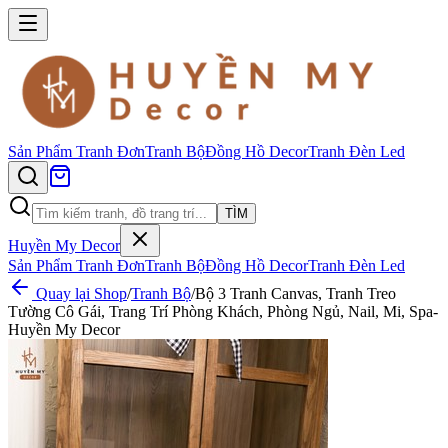
Sản Phẩm
Tranh Đơn
Tranh Bộ
Đồng Hồ Decor
Tranh Đèn Led
TÌM
Huyền My Decor
Sản Phẩm
Tranh Đơn
Tranh Bộ
Đồng Hồ Decor
Tranh Đèn Led
Quay lại Shop
/
Tranh Bộ
/
Bộ 3 Tranh Canvas, Tranh Treo
Tường Cô Gái, Trang Trí Phòng Khách, Phòng Ngủ, Nail, Mi, Spa-
Huyền My Decor