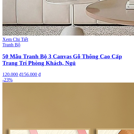
Xem Chi Tiết
Tranh Bộ
50 Mẫu Tranh Bộ 3 Canvas Gỗ Thông Cao Cấp
Trang Trí Phòng Khách, Ngủ
120.000 ₫
156.000 ₫
-
23
%