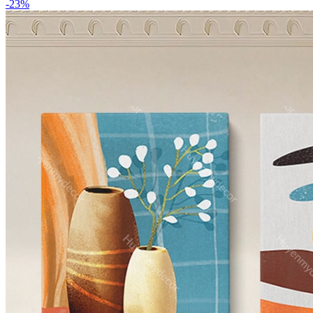
-
23
%