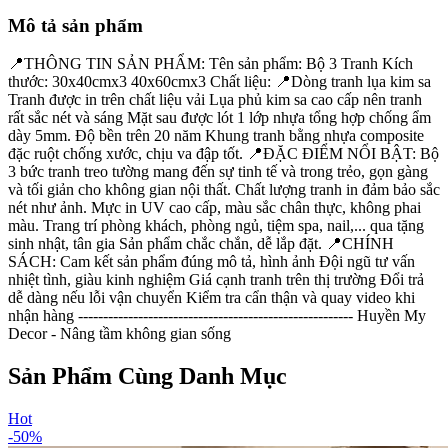
Mô tả sản phẩm
📍THÔNG TIN SẢN PHẨM: Tên sản phẩm: Bộ 3 Tranh Kích
thước: 30x40cmx3 40x60cmx3 Chất liệu: 📍Dòng tranh lụa kim sa
Tranh được in trên chất liệu vải Lụa phủ kim sa cao cấp nên tranh
rất sắc nét và sáng Mặt sau được lót 1 lớp nhựa tổng hợp chống ẩm
dày 5mm. Độ bền trên 20 năm Khung tranh bằng nhựa composite
đặc ruột chống xước, chịu va đập tốt. 📍ĐẶC ĐIỂM NỔI BẬT: Bộ
3 bức tranh treo tường mang đến sự tinh tế và trong trẻo, gọn gàng
và tối giản cho không gian nội thất. Chất lượng tranh in đảm bảo sắc
nét như ảnh. Mực in UV cao cấp, màu sắc chân thực, không phai
màu. Trang trí phòng khách, phòng ngủ, tiệm spa, nail,... qua tặng
sinh nhật, tân gia Sản phẩm chắc chắn, dễ lắp đặt. 📍CHÍNH
SÁCH: Cam kết sản phẩm đúng mô tả, hình ảnh Đội ngũ tư vấn
nhiệt tình, giàu kinh nghiệm Giá cạnh tranh trên thị trường Đổi trả
dễ dàng nếu lỗi vận chuyển Kiểm tra cẩn thận và quay video khi
nhận hàng ------------------------------------------------------- Huyền My
Decor - Nâng tầm không gian sống
Sản Phẩm Cùng Danh Mục
Hot
-
50
%