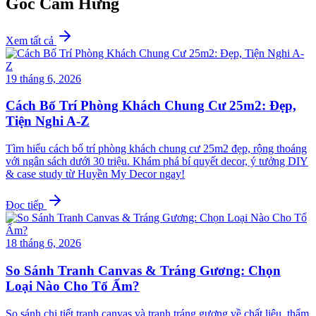
Góc Cảm Hứng
Xem tất cả
19 tháng 6, 2026
Cách Bố Trí Phòng Khách Chung Cư 25m2: Đẹp,
Tiện Nghi A-Z
Tìm hiểu cách bố trí phòng khách chung cư 25m2 đẹp, rộng thoáng
với ngân sách dưới 30 triệu. Khám phá bí quyết decor, ý tưởng DIY
& case study từ Huyền My Decor ngay!
Đọc tiếp
18 tháng 6, 2026
So Sánh Tranh Canvas & Tráng Gương: Chọn
Loại Nào Cho Tổ Ấm?
So sánh chi tiết tranh canvas và tranh tráng gương về chất liệu, thẩm