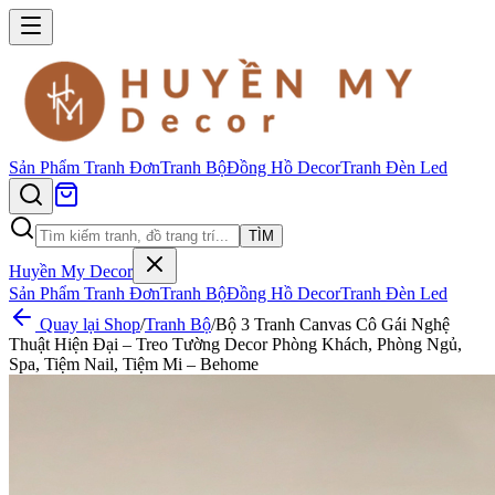
Sản Phẩm
Tranh Đơn
Tranh Bộ
Đồng Hồ Decor
Tranh Đèn Led
TÌM
Huyền My Decor
Sản Phẩm
Tranh Đơn
Tranh Bộ
Đồng Hồ Decor
Tranh Đèn Led
Quay lại Shop
/
Tranh Bộ
/
Bộ 3 Tranh Canvas Cô Gái Nghệ
Thuật Hiện Đại – Treo Tường Decor Phòng Khách, Phòng Ngủ,
Spa, Tiệm Nail, Tiệm Mi – Behome