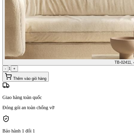
TB-02411, 
1
-
+
Thêm vào giỏ hàng
Giao hàng toàn quốc
Đóng gói an toàn chống vỡ
Bảo hành 1 đổi 1