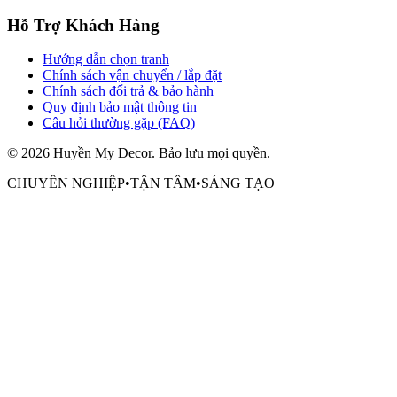
Hỗ Trợ Khách Hàng
Hướng dẫn chọn tranh
Chính sách vận chuyển / lắp đặt
Chính sách đổi trả & bảo hành
Quy định bảo mật thông tin
Câu hỏi thường gặp (FAQ)
©
2026
Huyền My Decor
. Bảo lưu mọi quyền.
CHUYÊN NGHIỆP
•
TẬN TÂM
•
SÁNG TẠO