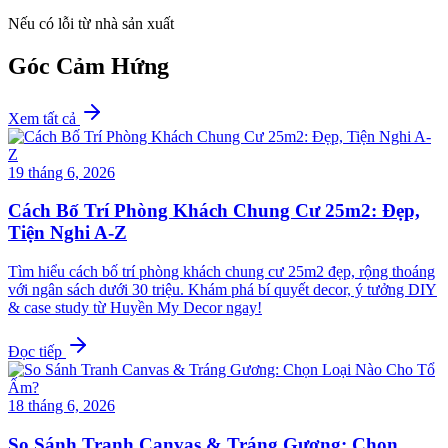
Nếu có lỗi từ nhà sản xuất
Góc Cảm Hứng
Xem tất cả
19 tháng 6, 2026
Cách Bố Trí Phòng Khách Chung Cư 25m2: Đẹp,
Tiện Nghi A-Z
Tìm hiểu cách bố trí phòng khách chung cư 25m2 đẹp, rộng thoáng
với ngân sách dưới 30 triệu. Khám phá bí quyết decor, ý tưởng DIY
& case study từ Huyền My Decor ngay!
Đọc tiếp
18 tháng 6, 2026
So Sánh Tranh Canvas & Tráng Gương: Chọn