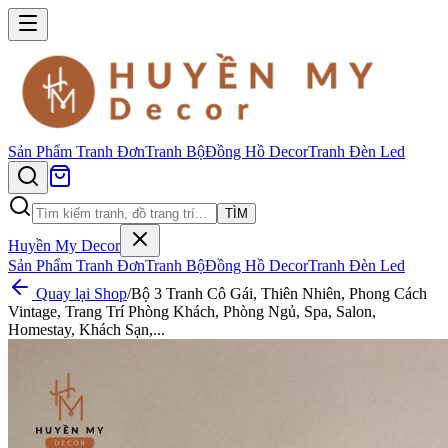
Sản Phẩm
Tranh Đơn
Tranh Bộ
Đồng Hồ Decor
Tranh Đèn Led
TÌM
Huyền My Decor
Sản Phẩm
Tranh Đơn
Tranh Bộ
Đồng Hồ Decor
Tranh Đèn Led
Quay lại Shop
/
Bộ 3 Tranh Cô Gái, Thiên Nhiên, Phong Cách
Vintage, Trang Trí Phòng Khách, Phòng Ngủ, Spa, Salon,
Homestay, Khách Sạn,...