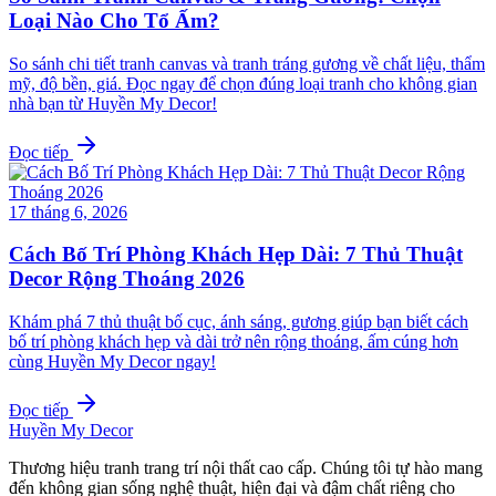
Loại Nào Cho Tổ Ấm?
So sánh chi tiết tranh canvas và tranh tráng gương về chất liệu, thẩm
mỹ, độ bền, giá. Đọc ngay để chọn đúng loại tranh cho không gian
nhà bạn từ Huyền My Decor!
Đọc tiếp
17 tháng 6, 2026
Cách Bố Trí Phòng Khách Hẹp Dài: 7 Thủ Thuật
Decor Rộng Thoáng 2026
Khám phá 7 thủ thuật bố cục, ánh sáng, gương giúp bạn biết cách
bố trí phòng khách hẹp và dài trở nên rộng thoáng, ấm cúng hơn
cùng Huyền My Decor ngay!
Đọc tiếp
Huyền My Decor
Thương hiệu tranh trang trí nội thất cao cấp. Chúng tôi tự hào mang
đến không gian sống nghệ thuật, hiện đại và đậm chất riêng cho