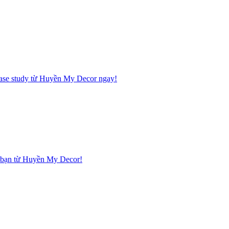
 case study từ Huyền My Decor ngay!
hà bạn từ Huyền My Decor!