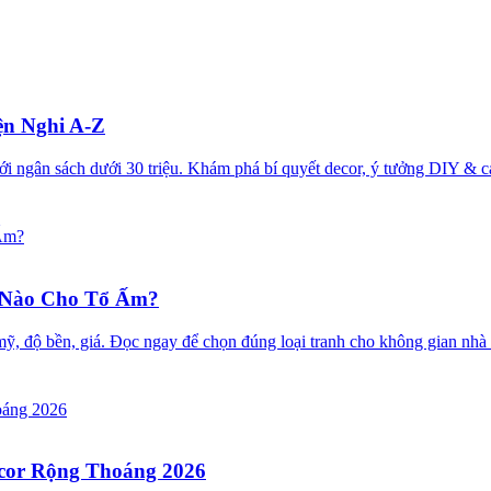
ện Nghi A-Z
ới ngân sách dưới 30 triệu. Khám phá bí quyết decor, ý tưởng DIY &
 Nào Cho Tổ Ấm?
ẩm mỹ, độ bền, giá. Đọc ngay để chọn đúng loại tranh cho không gian n
ecor Rộng Thoáng 2026