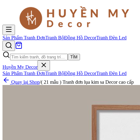
Sản Phẩm
Tranh Đơn
Tranh Bộ
Đồng Hồ Decor
Tranh Đèn Led
TÌM
Huyền My Decor
Sản Phẩm
Tranh Đơn
Tranh Bộ
Đồng Hồ Decor
Tranh Đèn Led
Quay lại Shop
/
( 21 mẫu ) Tranh đơn lụa kim sa Decor cao cấp