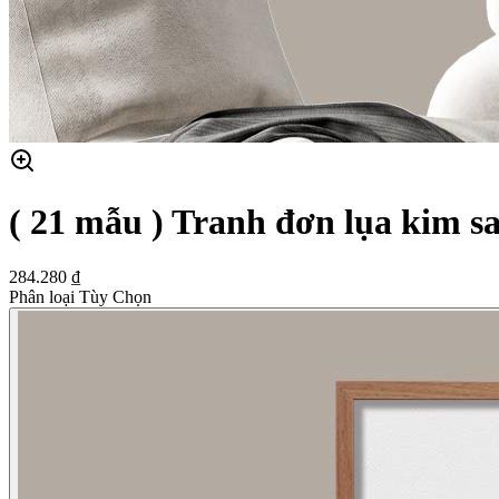
( 21 mẫu ) Tranh đơn lụa kim s
284.280 ₫
Phân loại Tùy Chọn