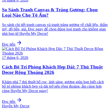
18 tháng 6, 2026
So Sánh Tranh Canvas & Tráng Gương: Chọn
Loại Nào Cho Tổ Ấm?
So sánh chi tiết tranh canvas và tranh tráng gương về chất liệu, thẩm
mỹ, độ bền, giá. Đọc ngay để chọn đúng loại tranh cho không gian
nhà bạn từ Huyền My Decor!
Đọc tiếp
17 tháng 6, 2026
Cách Bố Trí Phòng Khách Hẹp Dài: 7 Thủ Thuật
Decor Rộng Thoáng 2026
Khám phá 7 thủ thuật bố cục, ánh sáng, gương giúp bạn biết cách
bố trí phòng khách hẹp và dài trở nên rộng thoáng, ấm cúng hơn
cùng Huyền My Decor ngay!
Đọc tiếp
Huyền My Decor