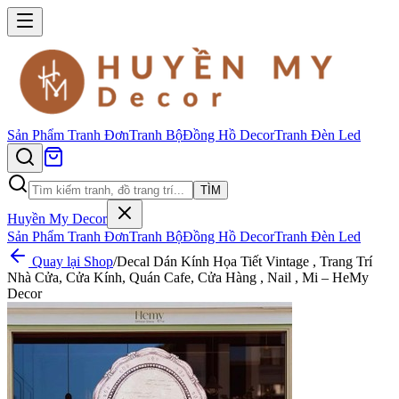
Sản Phẩm
Tranh Đơn
Tranh Bộ
Đồng Hồ Decor
Tranh Đèn Led
TÌM
Huyền My Decor
Sản Phẩm
Tranh Đơn
Tranh Bộ
Đồng Hồ Decor
Tranh Đèn Led
Quay lại Shop
/
Decal Dán Kính Họa Tiết Vintage , Trang Trí
Nhà Cửa, Cửa Kính, Quán Cafe, Cửa Hàng , Nail , Mi – HeMy
Decor